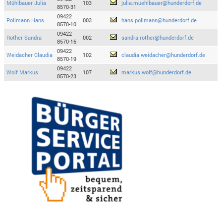
Mühlbauer Julia
103
julia.muehlbauer@hunderdorf.de
8570-31
09422
Pollmann Hans
003
hans.pollmann@hunderdorf.de
8570-10
09422
Rother Sandra
002
sandra.rother@hunderdorf.de
8570-16
09422
Weidacher Claudia
102
claudia.weidacher@hunderdorf.de
8570-19
09422
Wolf Markus
107
markus.wolf@hunderdorf.de
8570-23