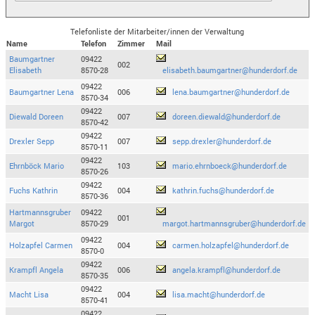
Telefonliste der Mitarbeiter/innen der Verwaltung
Name
Telefon
Zimmer
Mail
Baumgartner
09422
002
Elisabeth
8570-28
elisabeth.baumgartner@hunderdorf.de
09422
Baumgartner Lena
006
lena.baumgartner@hunderdorf.de
8570-34
09422
Diewald Doreen
007
doreen.diewald@hunderdorf.de
8570-42
09422
Drexler Sepp
007
sepp.drexler@hunderdorf.de
8570-11
09422
Ehrnböck Mario
103
mario.ehrnboeck@hunderdorf.de
8570-26
09422
Fuchs Kathrin
004
kathrin.fuchs@hunderdorf.de
8570-36
Hartmannsgruber
09422
001
Margot
8570-29
margot.hartmannsgruber@hunderdorf.de
09422
Holzapfel Carmen
004
carmen.holzapfel@hunderdorf.de
8570-0
09422
Krampfl Angela
006
angela.krampfl@hunderdorf.de
8570-35
09422
Macht Lisa
004
lisa.macht@hunderdorf.de
8570-41
09422