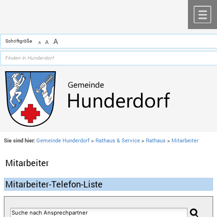
Zum Inhalt
,
zur Navigation
oder
zur Startseite
springen.
chließen
M
A
Schriftgröße
A
A
Sie sind hier:
Gemeinde Hunderdorf
>
Rathaus & Service
>
Rathaus
>
Mitarbeiter
Mitarbeiter
Mitarbeiter-Telefon-Liste