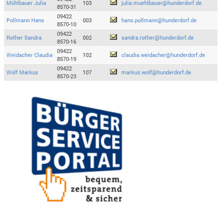
Mühlbauer Julia
103
julia.muehlbauer@hunderdorf.de
8570-31
09422
Pollmann Hans
003
hans.pollmann@hunderdorf.de
8570-10
09422
Rother Sandra
002
sandra.rother@hunderdorf.de
8570-16
09422
Weidacher Claudia
102
claudia.weidacher@hunderdorf.de
8570-19
09422
Wolf Markus
107
markus.wolf@hunderdorf.de
8570-23