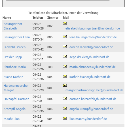
Telefonliste der Mitarbeiter/innen der Verwaltung
Name
Telefon
Zimmer
Mail
Baumgartner
09422
002
Elisabeth
8570-28
elisabeth.baumgartner@hunderdorf.de
09422
Baumgartner Lena
006
lena.baumgartner@hunderdorf.de
8570-34
09422
Diewald Doreen
007
doreen.diewald@hunderdorf.de
8570-42
09422
Drexler Sepp
007
sepp.drexler@hunderdorf.de
8570-11
09422
Ehrnböck Mario
103
mario.ehrnboeck@hunderdorf.de
8570-26
09422
Fuchs Kathrin
004
kathrin.fuchs@hunderdorf.de
8570-36
Hartmannsgruber
09422
001
Margot
8570-29
margot.hartmannsgruber@hunderdorf.de
09422
Holzapfel Carmen
004
carmen.holzapfel@hunderdorf.de
8570-0
09422
Krampfl Angela
006
angela.krampfl@hunderdorf.de
8570-35
09422
Macht Lisa
004
lisa.macht@hunderdorf.de
8570-41
09422