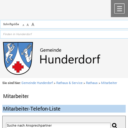
Zum Inhalt
,
zur Navigation
oder
zur Startseite
springen.
chließen
M
A
Schriftgröße
A
A
Sie sind hier:
Gemeinde Hunderdorf
>
Rathaus & Service
>
Rathaus
>
Mitarbeiter
Mitarbeiter
Mitarbeiter-Telefon-Liste