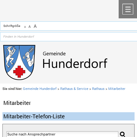
Zum Inhalt
,
zur Navigation
oder
zur Startseite
springen.
chließen
M
A
Schriftgröße
A
A
Sie sind hier:
Gemeinde Hunderdorf
>
Rathaus & Service
>
Rathaus
>
Mitarbeiter
Mitarbeiter
Mitarbeiter-Telefon-Liste