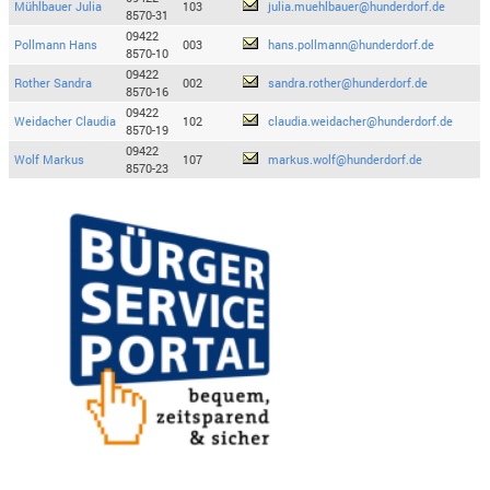
Mühlbauer Julia
103
julia.muehlbauer@hunderdorf.de
8570-31
09422
Pollmann Hans
003
hans.pollmann@hunderdorf.de
8570-10
09422
Rother Sandra
002
sandra.rother@hunderdorf.de
8570-16
09422
Weidacher Claudia
102
claudia.weidacher@hunderdorf.de
8570-19
09422
Wolf Markus
107
markus.wolf@hunderdorf.de
8570-23