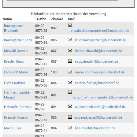
Telefonliste der Mitarbeiter/innen der Verwaltung
Name
Telefon
Zimmer
Mail
Baumgartner
09422
002
Elisabeth
8570-28
elisabeth.baumgartner@hunderdorf.de
09422
Baumgartner Lena
006
lena.baumgartner@hunderdorf.de
8570-34
09422
Diewald Doreen
007
doreen.diewald@hunderdorf.de
8570-42
09422
Drexler Sepp
007
sepp.drexler@hunderdorf.de
8570-11
09422
Ehrnböck Mario
103
mario.ehrnboeck@hunderdorf.de
8570-26
09422
Fuchs Kathrin
004
kathrin.fuchs@hunderdorf.de
8570-36
Hartmannsgruber
09422
001
Margot
8570-29
margot.hartmannsgruber@hunderdorf.de
09422
Holzapfel Carmen
004
carmen.holzapfel@hunderdorf.de
8570-0
09422
Krampfl Angela
006
angela.krampfl@hunderdorf.de
8570-35
09422
Macht Lisa
004
lisa.macht@hunderdorf.de
8570-41
09422