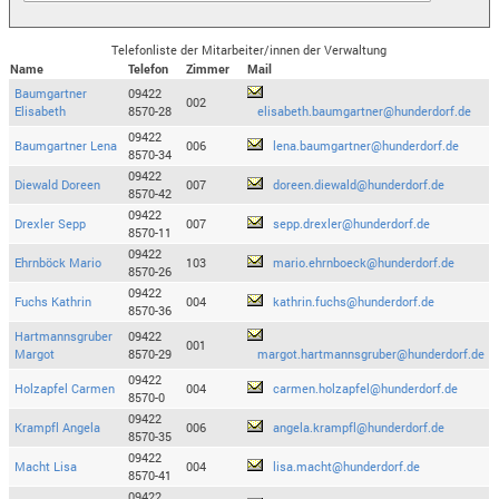
Telefonliste der Mitarbeiter/innen der Verwaltung
Name
Telefon
Zimmer
Mail
Baumgartner
09422
002
Elisabeth
8570-28
elisabeth.baumgartner@hunderdorf.de
09422
Baumgartner Lena
006
lena.baumgartner@hunderdorf.de
8570-34
09422
Diewald Doreen
007
doreen.diewald@hunderdorf.de
8570-42
09422
Drexler Sepp
007
sepp.drexler@hunderdorf.de
8570-11
09422
Ehrnböck Mario
103
mario.ehrnboeck@hunderdorf.de
8570-26
09422
Fuchs Kathrin
004
kathrin.fuchs@hunderdorf.de
8570-36
Hartmannsgruber
09422
001
Margot
8570-29
margot.hartmannsgruber@hunderdorf.de
09422
Holzapfel Carmen
004
carmen.holzapfel@hunderdorf.de
8570-0
09422
Krampfl Angela
006
angela.krampfl@hunderdorf.de
8570-35
09422
Macht Lisa
004
lisa.macht@hunderdorf.de
8570-41
09422