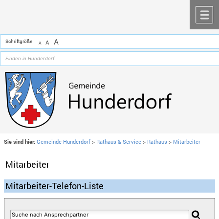
Zum Inhalt
,
zur Navigation
oder
zur Startseite
springen.
chließen
M
A
Schriftgröße
A
A
Sie sind hier:
Gemeinde Hunderdorf
>
Rathaus & Service
>
Rathaus
>
Mitarbeiter
Mitarbeiter
Mitarbeiter-Telefon-Liste