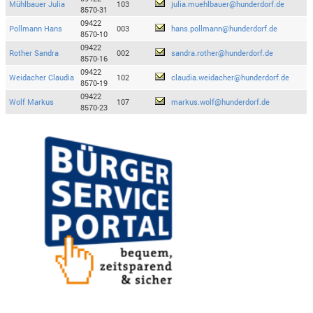
Mühlbauer Julia
103
julia.muehlbauer@hunderdorf.de
8570-31
09422
Pollmann Hans
003
hans.pollmann@hunderdorf.de
8570-10
09422
Rother Sandra
002
sandra.rother@hunderdorf.de
8570-16
09422
Weidacher Claudia
102
claudia.weidacher@hunderdorf.de
8570-19
09422
Wolf Markus
107
markus.wolf@hunderdorf.de
8570-23