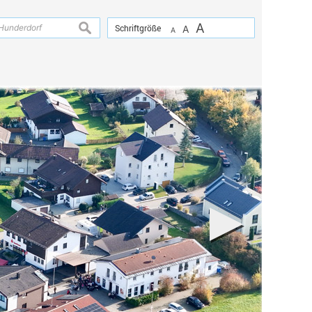
A
suchen
Schriftgröße
A
A