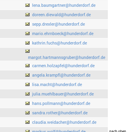
lena.baumgartner@hunderdorf.de
doreen.diewald@hunderdorf.de
sepp.drexler@hunderdorf.de
mario.ehrnboeck@hunderdorf.de
kathrin.fuchs@hunderdorf.de
margot.hartmannsgruber@hunderdorf.de
carmen.holzapfel@hunderdorf.de
angela.krampfl@hunderdorf.de
lisa.macht@hunderdorf.de
julia.muehlbauer@hunderdorf.de
hans.pollmann@hunderdorf.de
sandra.rother@hunderdorf.de
claudia.weidacher@hunderdorf.de
markus.wolf@hunderdorf.de
drucken
nach oben