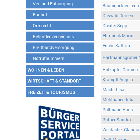
Ver- und Entsorgung
Baumgartner Lena
Bauhof
Diewald Doreen
Ortsrecht
Drexler Sepp
Ehrnböck Mario
Behördenverzeichnis
Fuchs Kathrin
Breitbandversorgung
Hartmannsgruber 
Notrufnummern
Holzapfel Carmen
WOHNEN & LEBEN
Krampfl Angela
WIRTSCHAFT & STANDORT
Macht Lisa
FREIZEIT & TOURISMUS
Mühlbauer Julia
Pollmann Hans
Rother Sandra
Weidacher Claudia
Wolf Markus