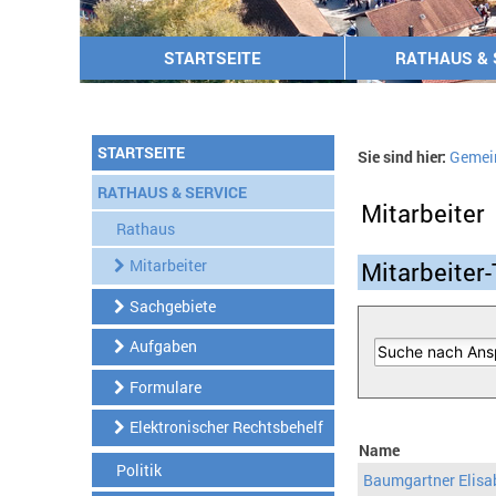
STARTSEITE
RATHAUS & 
STARTSEITE
Sie sind hier:
Gemei
RATHAUS & SERVICE
Mitarbeiter
Rathaus
Mitarbeiter
Mitarbeiter-
Sachgebiete
Aufgaben
Formulare
Elektronischer Rechtsbehelf
Name
Politik
Baumgartner Elisa