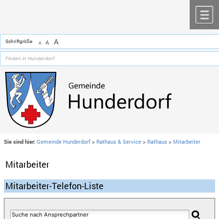
Zum Inhalt
,
zur Navigation
oder
zur Startseite
springen.
chließen
M
A
Schriftgröße
A
A
Sie sind hier:
Gemeinde Hunderdorf
>
Rathaus & Service
>
Rathaus
>
Mitarbeiter
Mitarbeiter
Mitarbeiter-Telefon-Liste