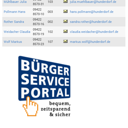
Mühlbauer Julia
103
julia.muehlbauer@hunderdorf.de
8570-31
09422
Pollmann Hans
003
hans.pollmann@hunderdorf.de
8570-10
09422
Rother Sandra
002
sandra.rother@hunderdorf.de
8570-16
09422
Weidacher Claudia
102
claudia.weidacher@hunderdorf.de
8570-19
09422
Wolf Markus
107
markus.wolf@hunderdorf.de
8570-23