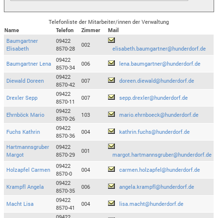
Telefonliste der Mitarbeiter/innen der Verwaltung
Name
Telefon
Zimmer
Mail
Baumgartner
09422
002
Elisabeth
8570-28
elisabeth.baumgartner@hunderdorf.de
09422
Baumgartner Lena
006
lena.baumgartner@hunderdorf.de
8570-34
09422
Diewald Doreen
007
doreen.diewald@hunderdorf.de
8570-42
09422
Drexler Sepp
007
sepp.drexler@hunderdorf.de
8570-11
09422
Ehrnböck Mario
103
mario.ehrnboeck@hunderdorf.de
8570-26
09422
Fuchs Kathrin
004
kathrin.fuchs@hunderdorf.de
8570-36
Hartmannsgruber
09422
001
Margot
8570-29
margot.hartmannsgruber@hunderdorf.de
09422
Holzapfel Carmen
004
carmen.holzapfel@hunderdorf.de
8570-0
09422
Krampfl Angela
006
angela.krampfl@hunderdorf.de
8570-35
09422
Macht Lisa
004
lisa.macht@hunderdorf.de
8570-41
09422