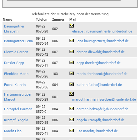
Telefonliste der Mitarbeiter/innen der Verwaltung
Name
Telefon
Zimmer
Mail
Baumgartner
09422
002
Elisabeth
8570-28
elisabeth.baumgartner@hunderdorf.de
09422
Baumgartner Lena
006
lena.baumgartner@hunderdorf.de
8570-34
09422
Diewald Doreen
007
doreen.diewald@hunderdorf.de
8570-42
09422
Drexler Sepp
007
sepp.drexler@hunderdorf.de
8570-11
09422
Ehrnböck Mario
103
mario.ehrnboeck@hunderdorf.de
8570-26
09422
Fuchs Kathrin
004
kathrin.fuchs@hunderdorf.de
8570-36
Hartmannsgruber
09422
001
Margot
8570-29
margot.hartmannsgruber@hunderdorf.de
09422
Holzapfel Carmen
004
carmen.holzapfel@hunderdorf.de
8570-0
09422
Krampfl Angela
006
angela.krampfl@hunderdorf.de
8570-35
09422
Macht Lisa
004
lisa.macht@hunderdorf.de
8570-41
09422