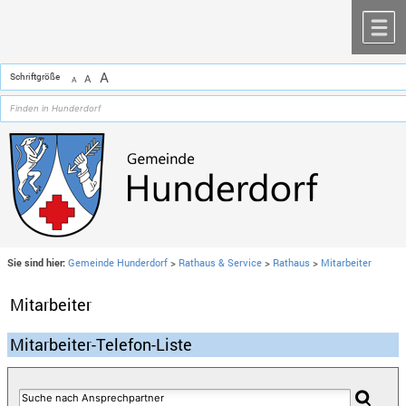
Zum Inhalt
,
zur Navigation
oder
zur Startseite
springen.
chließen
M
A
Schriftgröße
A
A
Sie sind hier:
Gemeinde Hunderdorf
>
Rathaus & Service
>
Rathaus
>
Mitarbeiter
Mitarbeiter
Mitarbeiter-Telefon-Liste