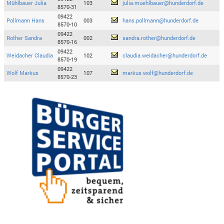
Mühlbauer Julia
103
julia.muehlbauer@hunderdorf.de
8570-31
09422
Pollmann Hans
003
hans.pollmann@hunderdorf.de
8570-10
09422
Rother Sandra
002
sandra.rother@hunderdorf.de
8570-16
09422
Weidacher Claudia
102
claudia.weidacher@hunderdorf.de
8570-19
09422
Wolf Markus
107
markus.wolf@hunderdorf.de
8570-23