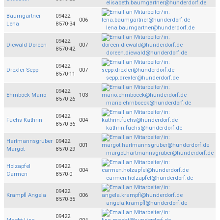
elisabeth.baumgartner@hunderdorf.de
Baumgartner
09422
006
Lena
8570-34
lena.baumgartner@hunderdorf.de
09422
Diewald Doreen
007
8570-42
doreen.diewald@hunderdorf.de
09422
Drexler Sepp
007
8570-11
sepp.drexler@hunderdorf.de
09422
Ehrnböck Mario
103
8570-26
mario.ehrnboeck@hunderdorf.de
09422
Fuchs Kathrin
004
8570-36
kathrin.fuchs@hunderdorf.de
Hartmannsgruber
09422
001
Margot
8570-29
margot.hartmannsgruber@hunderdorf.de
Holzapfel
09422
004
Carmen
8570-0
carmen.holzapfel@hunderdorf.de
09422
Krampfl Angela
006
8570-35
angela.krampfl@hunderdorf.de
09422