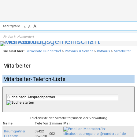
Zum Inhalt
,
zur Navigation
oder
zur Startseite
springen.
A
Schriftgröße
A
A
Sie sind hier:
Gemeinde Hunderdorf
>
Rathaus & Service
>
Rathaus
>
Mitarbeiter
Mitarbeiter
Mitarbeiter-Telefon-Liste
Telefonliste der Mitarbeiter/innen der Verwaltung
Name
Telefon
Zimmer
Mail
Baumgartner
09422
002
Elisabeth
8570-28