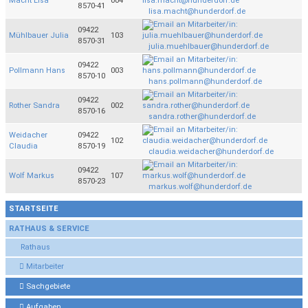
Macht Lisa
004
8570-41
lisa.macht@hunderdorf.de
09422
Mühlbauer Julia
103
8570-31
julia.muehlbauer@hunderdorf.de
09422
Pollmann Hans
003
8570-10
hans.pollmann@hunderdorf.de
09422
Rother Sandra
002
8570-16
sandra.rother@hunderdorf.de
Weidacher
09422
102
Claudia
8570-19
claudia.weidacher@hunderdorf.de
09422
Wolf Markus
107
8570-23
markus.wolf@hunderdorf.de
STARTSEITE
RATHAUS & SERVICE
Rathaus
Mitarbeiter
Sachgebiete
Aufgaben