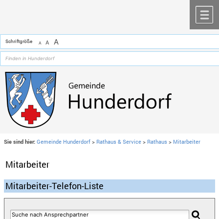
Zum Inhalt
,
zur Navigation
oder
zur Startseite
springen.
chließen
M
A
Schriftgröße
A
A
Sie sind hier:
Gemeinde Hunderdorf
>
Rathaus & Service
>
Rathaus
>
Mitarbeiter
Mitarbeiter
Mitarbeiter-Telefon-Liste