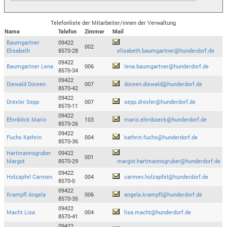
Telefonliste der Mitarbeiter/innen der Verwaltung
Name
Telefon
Zimmer
Mail
Baumgartner
09422
002
Elisabeth
8570-28
elisabeth.baumgartner@hunderdorf.de
09422
Baumgartner Lena
006
lena.baumgartner@hunderdorf.de
8570-34
09422
Diewald Doreen
007
doreen.diewald@hunderdorf.de
8570-42
09422
Drexler Sepp
007
sepp.drexler@hunderdorf.de
8570-11
09422
Ehrnböck Mario
103
mario.ehrnboeck@hunderdorf.de
8570-26
09422
Fuchs Kathrin
004
kathrin.fuchs@hunderdorf.de
8570-36
Hartmannsgruber
09422
001
Margot
8570-29
margot.hartmannsgruber@hunderdorf.de
09422
Holzapfel Carmen
004
carmen.holzapfel@hunderdorf.de
8570-0
09422
Krampfl Angela
006
angela.krampfl@hunderdorf.de
8570-35
09422
Macht Lisa
004
lisa.macht@hunderdorf.de
8570-41
09422