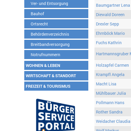
Ver- und Entsorgung
Baumgartner Lena
Bauhof
Diewald Doreen
Ortsrecht
Drexler Sepp
Ehrnböck Mario
Behördenverzeichnis
Fuchs Kathrin
Breitbandversorgung
Hartmannsgruber 
Notrufnummern
Holzapfel Carmen
WOHNEN & LEBEN
Krampfl Angela
WIRTSCHAFT & STANDORT
Macht Lisa
FREIZEIT & TOURISMUS
Mühlbauer Julia
Pollmann Hans
Rother Sandra
Weidacher Claudia
Wolf Markus