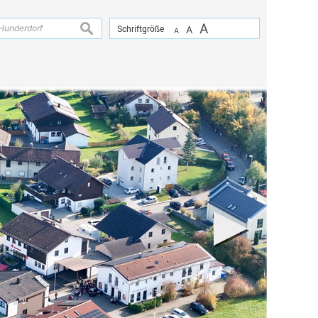
A
suchen
Schriftgröße
A
A