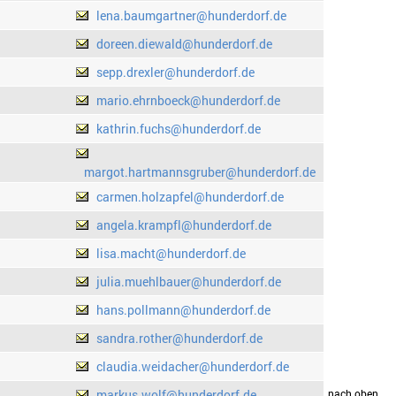
lena.baumgartner@hunderdorf.de
doreen.diewald@hunderdorf.de
sepp.drexler@hunderdorf.de
mario.ehrnboeck@hunderdorf.de
kathrin.fuchs@hunderdorf.de
margot.hartmannsgruber@hunderdorf.de
carmen.holzapfel@hunderdorf.de
angela.krampfl@hunderdorf.de
lisa.macht@hunderdorf.de
julia.muehlbauer@hunderdorf.de
hans.pollmann@hunderdorf.de
sandra.rother@hunderdorf.de
claudia.weidacher@hunderdorf.de
markus.wolf@hunderdorf.de
drucken
nach oben