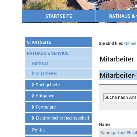
STARTSEITE
RATHAUS & 
STARTSEITE
Sie sind hier:
Gemei
RATHAUS & SERVICE
Mitarbeiter
Rathaus
Mitarbeiter
Mitarbeiter-
Sachgebiete
Aufgaben
Formulare
Elektronischer Rechtsbehelf
Name
Politik
Baumgartner Elisa