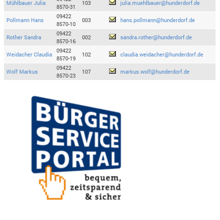
Mühlbauer Julia
103
julia.muehlbauer@hunderdorf.de
8570-31
09422
Pollmann Hans
003
hans.pollmann@hunderdorf.de
8570-10
09422
Rother Sandra
002
sandra.rother@hunderdorf.de
8570-16
09422
Weidacher Claudia
102
claudia.weidacher@hunderdorf.de
8570-19
09422
Wolf Markus
107
markus.wolf@hunderdorf.de
8570-23