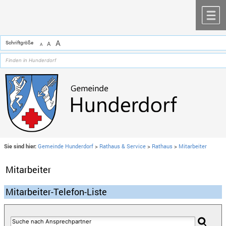
Zum Inhalt
,
zur Navigation
oder
zur Startseite
springen.
chließen
M
A
Schriftgröße
A
A
Sie sind hier:
Gemeinde Hunderdorf
>
Rathaus & Service
>
Rathaus
>
Mitarbeiter
Mitarbeiter
Mitarbeiter-Telefon-Liste