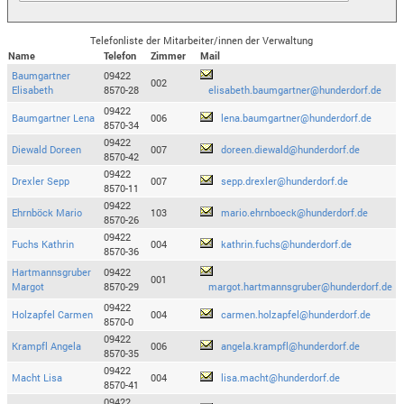
Telefonliste der Mitarbeiter/innen der Verwaltung
Name
Telefon
Zimmer
Mail
Baumgartner
09422
002
Elisabeth
8570-28
elisabeth.baumgartner@hunderdorf.de
09422
Baumgartner Lena
006
lena.baumgartner@hunderdorf.de
8570-34
09422
Diewald Doreen
007
doreen.diewald@hunderdorf.de
8570-42
09422
Drexler Sepp
007
sepp.drexler@hunderdorf.de
8570-11
09422
Ehrnböck Mario
103
mario.ehrnboeck@hunderdorf.de
8570-26
09422
Fuchs Kathrin
004
kathrin.fuchs@hunderdorf.de
8570-36
Hartmannsgruber
09422
001
Margot
8570-29
margot.hartmannsgruber@hunderdorf.de
09422
Holzapfel Carmen
004
carmen.holzapfel@hunderdorf.de
8570-0
09422
Krampfl Angela
006
angela.krampfl@hunderdorf.de
8570-35
09422
Macht Lisa
004
lisa.macht@hunderdorf.de
8570-41
09422