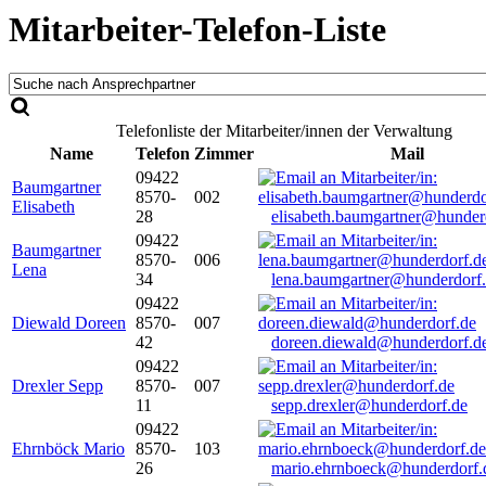
Mitarbeiter-Telefon-Liste
Telefonliste der Mitarbeiter/innen der Verwaltung
Name
Telefon
Zimmer
Mail
09422
Baumgartner
8570-
002
Elisabeth
28
elisabeth.baumgartner@hunder
09422
Baumgartner
8570-
006
Lena
34
lena.baumgartner@hunderdorf
09422
Diewald Doreen
8570-
007
42
doreen.diewald@hunderdorf.d
09422
Drexler Sepp
8570-
007
11
sepp.drexler@hunderdorf.de
09422
Ehrnböck Mario
8570-
103
26
mario.ehrnboeck@hunderdorf.