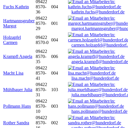
09422
Fuchs Kathrin
8570-
004
36
kathrin.fuchs@hunderdorf.de
09422
Hartmannsgruber
8570-
001
Margot
29
margot.hartmannsgruber@hund
Holzapfel
09422
004
Carmen
8570-0
carmen.holzapfel@hunderdorf.
09422
Krampfl Angela
8570-
006
35
angela.krampfl@hunderdorf.de
09422
Macht Lisa
8570-
004
41
lisa.macht@hunderdorf.de
09422
Mühlbauer Julia
8570-
103
31
julia.muehlbauer@hunderdorf.
09422
Pollmann Hans
8570-
003
10
hans.pollmann@hunderdorf.de
09422
Rother Sandra
8570-
002
16
sandra.rother@hunderdorf.de