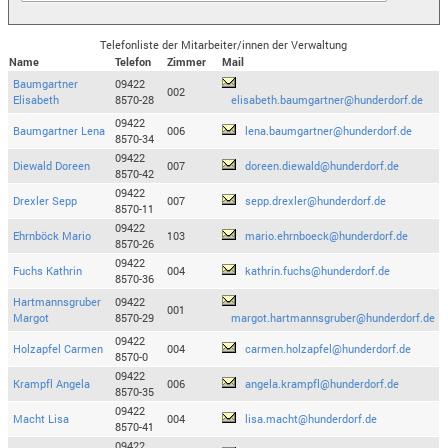
Telefonliste der Mitarbeiter/innen der Verwaltung
Name
Telefon
Zimmer
Mail
Baumgartner
09422
002
Elisabeth
8570-28
elisabeth.baumgartner@hunderdorf.de
09422
Baumgartner Lena
006
lena.baumgartner@hunderdorf.de
8570-34
09422
Diewald Doreen
007
doreen.diewald@hunderdorf.de
8570-42
09422
Drexler Sepp
007
sepp.drexler@hunderdorf.de
8570-11
09422
Ehrnböck Mario
103
mario.ehrnboeck@hunderdorf.de
8570-26
09422
Fuchs Kathrin
004
kathrin.fuchs@hunderdorf.de
8570-36
Hartmannsgruber
09422
001
Margot
8570-29
margot.hartmannsgruber@hunderdorf.de
09422
Holzapfel Carmen
004
carmen.holzapfel@hunderdorf.de
8570-0
09422
Krampfl Angela
006
angela.krampfl@hunderdorf.de
8570-35
09422
Macht Lisa
004
lisa.macht@hunderdorf.de
8570-41
09422