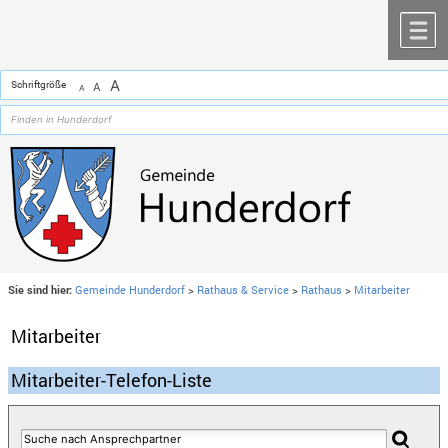
Zum Inhalt
,
zur Navigation
oder
zur Startseite
springen.
chließen
M
A
Schriftgröße
A
A
Sie sind hier:
Gemeinde Hunderdorf
>
Rathaus & Service
>
Rathaus
>
Mitarbeiter
Mitarbeiter
Mitarbeiter-Telefon-Liste