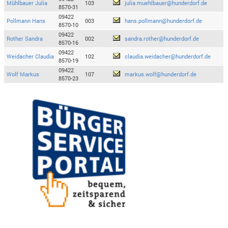
Mühlbauer Julia
103
julia.muehlbauer@hunderdorf.de
8570-31
09422
Pollmann Hans
003
hans.pollmann@hunderdorf.de
8570-10
09422
Rother Sandra
002
sandra.rother@hunderdorf.de
8570-16
09422
Weidacher Claudia
102
claudia.weidacher@hunderdorf.de
8570-19
09422
Wolf Markus
107
markus.wolf@hunderdorf.de
8570-23