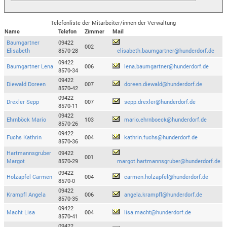
Telefonliste der Mitarbeiter/innen der Verwaltung
Name
Telefon
Zimmer
Mail
Baumgartner
09422
002
Elisabeth
8570-28
elisabeth.baumgartner@hunderdorf.de
09422
Baumgartner Lena
006
lena.baumgartner@hunderdorf.de
8570-34
09422
Diewald Doreen
007
doreen.diewald@hunderdorf.de
8570-42
09422
Drexler Sepp
007
sepp.drexler@hunderdorf.de
8570-11
09422
Ehrnböck Mario
103
mario.ehrnboeck@hunderdorf.de
8570-26
09422
Fuchs Kathrin
004
kathrin.fuchs@hunderdorf.de
8570-36
Hartmannsgruber
09422
001
Margot
8570-29
margot.hartmannsgruber@hunderdorf.de
09422
Holzapfel Carmen
004
carmen.holzapfel@hunderdorf.de
8570-0
09422
Krampfl Angela
006
angela.krampfl@hunderdorf.de
8570-35
09422
Macht Lisa
004
lisa.macht@hunderdorf.de
8570-41
09422