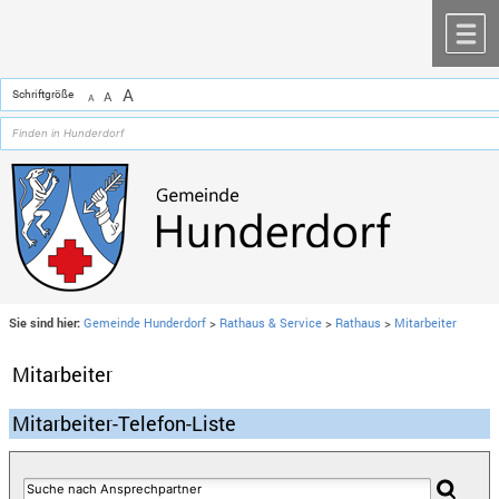
Zum Inhalt
,
zur Navigation
oder
zur Startseite
springen.
chließen
M
A
Schriftgröße
A
A
Sie sind hier:
Gemeinde Hunderdorf
>
Rathaus & Service
>
Rathaus
>
Mitarbeiter
Mitarbeiter
Mitarbeiter-Telefon-Liste