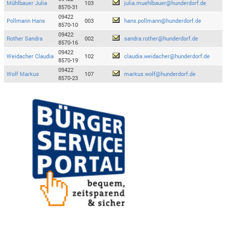
Mühlbauer Julia
103
julia.muehlbauer@hunderdorf.de
8570-31
09422
Pollmann Hans
003
hans.pollmann@hunderdorf.de
8570-10
09422
Rother Sandra
002
sandra.rother@hunderdorf.de
8570-16
09422
Weidacher Claudia
102
claudia.weidacher@hunderdorf.de
8570-19
09422
Wolf Markus
107
markus.wolf@hunderdorf.de
8570-23