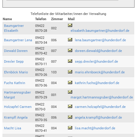
Telefonliste der Mitarbeiter/innen der Verwaltung
Name
Telefon
Zimmer
Mail
Baumgartner
09422
002
Elisabeth
8570-28
elisabeth.baumgartner@hunderdorf.de
09422
Baumgartner Lena
006
lena.baumgartner@hunderdorf.de
8570-34
09422
Diewald Doreen
007
doreen.diewald@hunderdorf.de
8570-42
09422
Drexler Sepp
007
sepp.drexler@hunderdorf.de
8570-11
09422
Ehrnböck Mario
103
mario.ehrnboeck@hunderdorf.de
8570-26
09422
Fuchs Kathrin
004
kathrin.fuchs@hunderdorf.de
8570-36
Hartmannsgruber
09422
001
Margot
8570-29
margot.hartmannsgruber@hunderdorf.de
09422
Holzapfel Carmen
004
carmen.holzapfel@hunderdorf.de
8570-0
09422
Krampfl Angela
006
angela.krampfl@hunderdorf.de
8570-35
09422
Macht Lisa
004
lisa.macht@hunderdorf.de
8570-41
09422