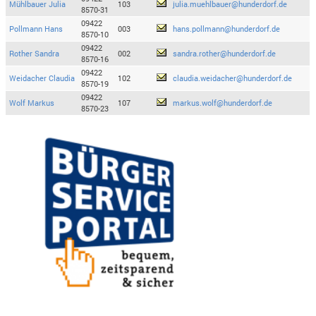
Mühlbauer Julia
103
julia.muehlbauer@hunderdorf.de
8570-31
09422
Pollmann Hans
003
hans.pollmann@hunderdorf.de
8570-10
09422
Rother Sandra
002
sandra.rother@hunderdorf.de
8570-16
09422
Weidacher Claudia
102
claudia.weidacher@hunderdorf.de
8570-19
09422
Wolf Markus
107
markus.wolf@hunderdorf.de
8570-23