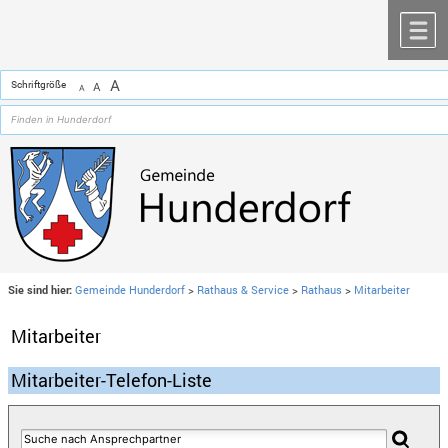
Zum Inhalt
,
zur Navigation
oder
zur Startseite
springen.
chließen
M
A
Schriftgröße
A
A
Sie sind hier:
Gemeinde Hunderdorf
>
Rathaus & Service
>
Rathaus
>
Mitarbeiter
Mitarbeiter
Mitarbeiter-Telefon-Liste