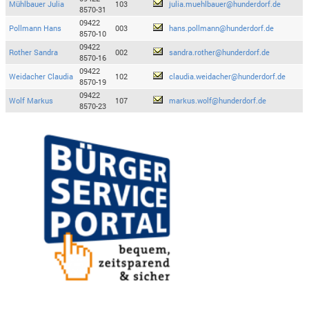
Mühlbauer Julia
103
julia.muehlbauer@hunderdorf.de
8570-31
09422
Pollmann Hans
003
hans.pollmann@hunderdorf.de
8570-10
09422
Rother Sandra
002
sandra.rother@hunderdorf.de
8570-16
09422
Weidacher Claudia
102
claudia.weidacher@hunderdorf.de
8570-19
09422
Wolf Markus
107
markus.wolf@hunderdorf.de
8570-23