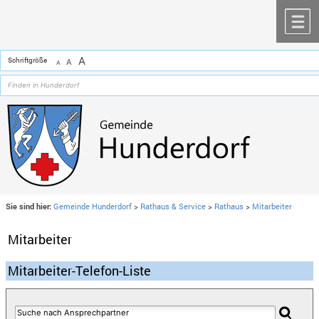
Zum Inhalt
,
zur Navigation
oder
zur Startseite
springen.
chließen
M
A
Schriftgröße
A
A
Sie sind hier:
Gemeinde Hunderdorf
>
Rathaus & Service
>
Rathaus
>
Mitarbeiter
Mitarbeiter
Mitarbeiter-Telefon-Liste