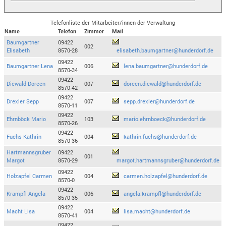
Telefonliste der Mitarbeiter/innen der Verwaltung
Name
Telefon
Zimmer
Mail
Baumgartner
09422
002
Elisabeth
8570-28
elisabeth.baumgartner@hunderdorf.de
09422
Baumgartner Lena
006
lena.baumgartner@hunderdorf.de
8570-34
09422
Diewald Doreen
007
doreen.diewald@hunderdorf.de
8570-42
09422
Drexler Sepp
007
sepp.drexler@hunderdorf.de
8570-11
09422
Ehrnböck Mario
103
mario.ehrnboeck@hunderdorf.de
8570-26
09422
Fuchs Kathrin
004
kathrin.fuchs@hunderdorf.de
8570-36
Hartmannsgruber
09422
001
Margot
8570-29
margot.hartmannsgruber@hunderdorf.de
09422
Holzapfel Carmen
004
carmen.holzapfel@hunderdorf.de
8570-0
09422
Krampfl Angela
006
angela.krampfl@hunderdorf.de
8570-35
09422
Macht Lisa
004
lisa.macht@hunderdorf.de
8570-41
09422