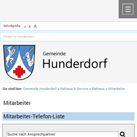
Zum Inhalt
,
zur Navigation
oder
zur Startseite
springen.
chließen
M
A
Schriftgröße
A
A
Sie sind hier:
Gemeinde Hunderdorf
>
Rathaus & Service
>
Rathaus
>
Mitarbeiter
Mitarbeiter
Mitarbeiter-Telefon-Liste