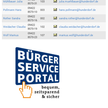
Mühlbauer Julia
103
julia.muehlbauer@hunderdorf.de
8570-31
09422
Pollmann Hans
003
hans.pollmann@hunderdorf.de
8570-10
09422
Rother Sandra
002
sandra.rother@hunderdorf.de
8570-16
09422
Weidacher Claudia
102
claudia.weidacher@hunderdorf.de
8570-19
09422
Wolf Markus
107
markus.wolf@hunderdorf.de
8570-23