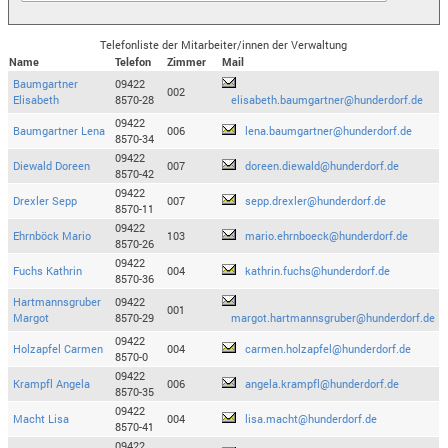
Telefonliste der Mitarbeiter/innen der Verwaltung
Name
Telefon
Zimmer
Mail
Baumgartner
09422
002
Elisabeth
8570-28
elisabeth.baumgartner@hunderdorf.de
09422
Baumgartner Lena
006
lena.baumgartner@hunderdorf.de
8570-34
09422
Diewald Doreen
007
doreen.diewald@hunderdorf.de
8570-42
09422
Drexler Sepp
007
sepp.drexler@hunderdorf.de
8570-11
09422
Ehrnböck Mario
103
mario.ehrnboeck@hunderdorf.de
8570-26
09422
Fuchs Kathrin
004
kathrin.fuchs@hunderdorf.de
8570-36
Hartmannsgruber
09422
001
Margot
8570-29
margot.hartmannsgruber@hunderdorf.de
09422
Holzapfel Carmen
004
carmen.holzapfel@hunderdorf.de
8570-0
09422
Krampfl Angela
006
angela.krampfl@hunderdorf.de
8570-35
09422
Macht Lisa
004
lisa.macht@hunderdorf.de
8570-41
09422