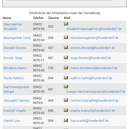
Telefonliste der Mitarbeiter/innen der Verwaltung
Name
Telefon
Zimmer
Mail
Baumgartner
09422
002
Elisabeth
8570-28
elisabeth.baumgartner@hunderdorf.de
09422
Baumgartner Lena
006
lena.baumgartner@hunderdorf.de
8570-34
09422
Diewald Doreen
007
doreen.diewald@hunderdorf.de
8570-42
09422
Drexler Sepp
007
sepp.drexler@hunderdorf.de
8570-11
09422
Ehrnböck Mario
103
mario.ehrnboeck@hunderdorf.de
8570-26
09422
Fuchs Kathrin
004
kathrin.fuchs@hunderdorf.de
8570-36
Hartmannsgruber
09422
001
Margot
8570-29
margot.hartmannsgruber@hunderdorf.de
09422
Holzapfel Carmen
004
carmen.holzapfel@hunderdorf.de
8570-0
09422
Krampfl Angela
006
angela.krampfl@hunderdorf.de
8570-35
09422
Macht Lisa
004
lisa.macht@hunderdorf.de
8570-41
09422