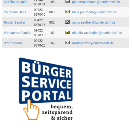
Mühlbauer Julia
103
julia.muehlbauer@hunderdorf.de
8570-31
09422
Pollmann Hans
003
hans.pollmann@hunderdorf.de
8570-10
09422
Rother Sandra
002
sandra.rother@hunderdorf.de
8570-16
09422
Weidacher Claudia
102
claudia.weidacher@hunderdorf.de
8570-19
09422
Wolf Markus
107
markus.wolf@hunderdorf.de
8570-23