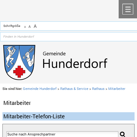
Zum Inhalt
,
zur Navigation
oder
zur Startseite
springen.
chließen
M
A
Schriftgröße
A
A
Sie sind hier:
Gemeinde Hunderdorf
>
Rathaus & Service
>
Rathaus
>
Mitarbeiter
Mitarbeiter
Mitarbeiter-Telefon-Liste