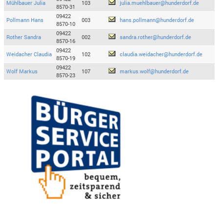
Mühlbauer Julia
103
julia.muehlbauer@hunderdorf.de
8570-31
09422
Pollmann Hans
003
hans.pollmann@hunderdorf.de
8570-10
09422
Rother Sandra
002
sandra.rother@hunderdorf.de
8570-16
09422
Weidacher Claudia
102
claudia.weidacher@hunderdorf.de
8570-19
09422
Wolf Markus
107
markus.wolf@hunderdorf.de
8570-23