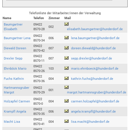
Telefonliste der Mitarbeiter/innen der Verwaltung
Name
Telefon
Zimmer
Mail
Baumgartner
09422
002
Elisabeth
8570-28
elisabeth.baumgartner@hunderdorf.de
09422
Baumgartner Lena
006
lena.baumgartner@hunderdorf.de
8570-34
09422
Diewald Doreen
007
doreen.diewald@hunderdorf.de
8570-42
09422
Drexler Sepp
007
sepp.drexler@hunderdorf.de
8570-11
09422
Ehrnböck Mario
103
mario.ehrnboeck@hunderdorf.de
8570-26
09422
Fuchs Kathrin
004
kathrin.fuchs@hunderdorf.de
8570-36
Hartmannsgruber
09422
001
Margot
8570-29
margot.hartmannsgruber@hunderdorf.de
09422
Holzapfel Carmen
004
carmen.holzapfel@hunderdorf.de
8570-0
09422
Krampfl Angela
006
angela.krampfl@hunderdorf.de
8570-35
09422
Macht Lisa
004
lisa.macht@hunderdorf.de
8570-41
09422