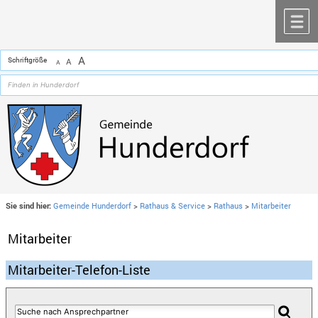
Zum Inhalt
,
zur Navigation
oder
zur Startseite
springen.
chließen
M
A
Schriftgröße
A
A
Sie sind hier:
Gemeinde Hunderdorf
>
Rathaus & Service
>
Rathaus
>
Mitarbeiter
Mitarbeiter
Mitarbeiter-Telefon-Liste