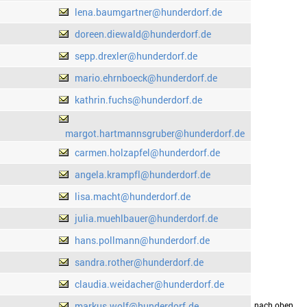
lena.baumgartner@hunderdorf.de
doreen.diewald@hunderdorf.de
sepp.drexler@hunderdorf.de
mario.ehrnboeck@hunderdorf.de
kathrin.fuchs@hunderdorf.de
margot.hartmannsgruber@hunderdorf.de
carmen.holzapfel@hunderdorf.de
angela.krampfl@hunderdorf.de
lisa.macht@hunderdorf.de
julia.muehlbauer@hunderdorf.de
hans.pollmann@hunderdorf.de
sandra.rother@hunderdorf.de
claudia.weidacher@hunderdorf.de
markus.wolf@hunderdorf.de
drucken
nach oben