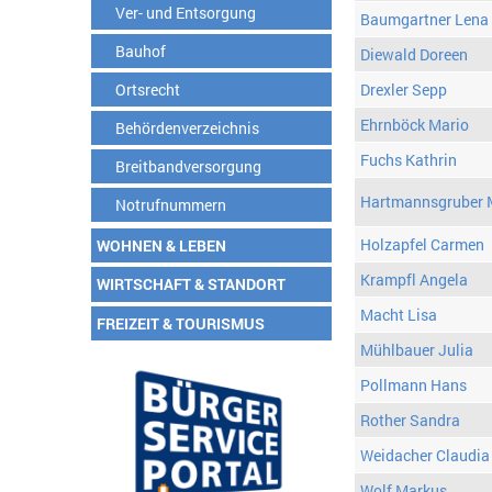
Ver- und Entsorgung
Baumgartner Lena
Bauhof
Diewald Doreen
Ortsrecht
Drexler Sepp
Ehrnböck Mario
Behördenverzeichnis
Fuchs Kathrin
Breitbandversorgung
Hartmannsgruber 
Notrufnummern
Holzapfel Carmen
WOHNEN & LEBEN
Krampfl Angela
WIRTSCHAFT & STANDORT
Macht Lisa
FREIZEIT & TOURISMUS
Mühlbauer Julia
Pollmann Hans
Rother Sandra
Weidacher Claudia
Wolf Markus