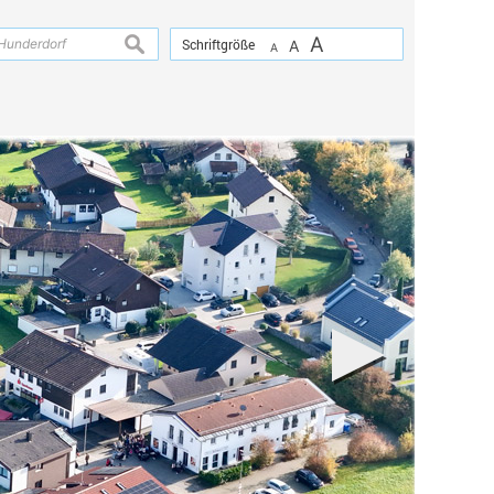
A
suchen
Schriftgröße
A
A