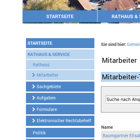
STARTSEITE
RATHAUS & 
STARTSEITE
Sie sind hier:
Gemei
RATHAUS & SERVICE
Mitarbeiter
Rathaus
Mitarbeiter
Mitarbeiter-
Sachgebiete
Aufgaben
Formulare
Elektronischer Rechtsbehelf
Name
Politik
Baumgartner Elisa