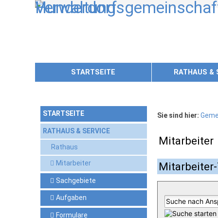
Zum Inhalt
,
zur Navigation
oder
zur Startseite
springen.
STARTSEITE
RATHAUS & 
STARTSEITE
Sie sind hier:
Geme
RATHAUS & SERVICE
Mitarbeiter
Rathaus
Mitarbeiter
Mitarbeiter-
Sachgebiete
Aufgaben
Formulare