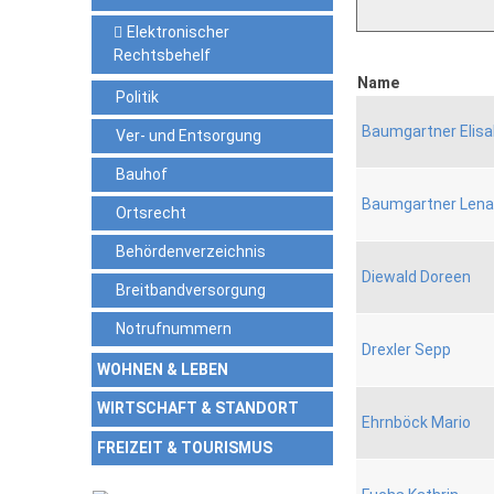
Elektronischer
Rechtsbehelf
Name
Politik
Baumgartner Elis
Ver- und Entsorgung
Bauhof
Baumgartner Lena
Ortsrecht
Behördenverzeichnis
Diewald Doreen
Breitbandversorgung
Notrufnummern
Drexler Sepp
WOHNEN & LEBEN
WIRTSCHAFT & STANDORT
Ehrnböck Mario
FREIZEIT & TOURISMUS