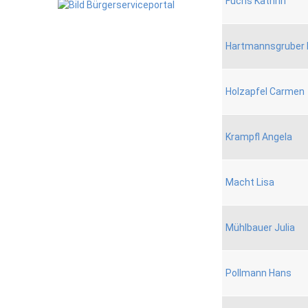
Fuchs Kathrin
Hartmannsgruber 
Holzapfel Carmen
Krampfl Angela
Macht Lisa
Mühlbauer Julia
Pollmann Hans