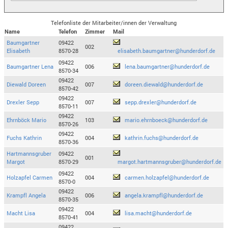
Telefonliste der Mitarbeiter/innen der Verwaltung
Name
Telefon
Zimmer
Mail
Baumgartner
09422
002
Elisabeth
8570-28
elisabeth.baumgartner@hunderdorf.de
09422
Baumgartner Lena
006
lena.baumgartner@hunderdorf.de
8570-34
09422
Diewald Doreen
007
doreen.diewald@hunderdorf.de
8570-42
09422
Drexler Sepp
007
sepp.drexler@hunderdorf.de
8570-11
09422
Ehrnböck Mario
103
mario.ehrnboeck@hunderdorf.de
8570-26
09422
Fuchs Kathrin
004
kathrin.fuchs@hunderdorf.de
8570-36
Hartmannsgruber
09422
001
Margot
8570-29
margot.hartmannsgruber@hunderdorf.de
09422
Holzapfel Carmen
004
carmen.holzapfel@hunderdorf.de
8570-0
09422
Krampfl Angela
006
angela.krampfl@hunderdorf.de
8570-35
09422
Macht Lisa
004
lisa.macht@hunderdorf.de
8570-41
09422