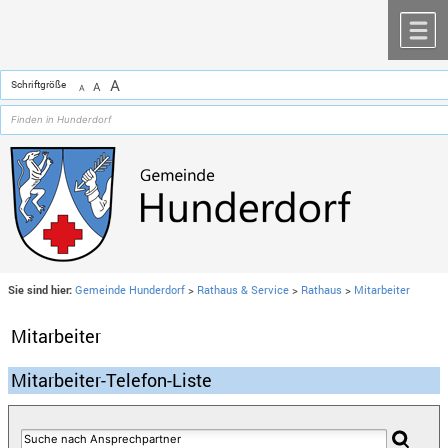
Zum Inhalt
,
zur Navigation
oder
zur Startseite
springen.
chließen
M
A
Schriftgröße
A
A
Sie sind hier:
Gemeinde Hunderdorf
>
Rathaus & Service
>
Rathaus
>
Mitarbeiter
Mitarbeiter
Mitarbeiter-Telefon-Liste