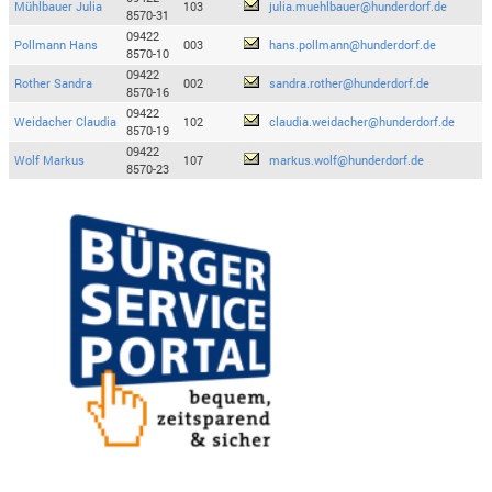
Mühlbauer Julia
103
julia.muehlbauer@hunderdorf.de
8570-31
09422
Pollmann Hans
003
hans.pollmann@hunderdorf.de
8570-10
09422
Rother Sandra
002
sandra.rother@hunderdorf.de
8570-16
09422
Weidacher Claudia
102
claudia.weidacher@hunderdorf.de
8570-19
09422
Wolf Markus
107
markus.wolf@hunderdorf.de
8570-23