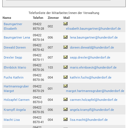
Telefonliste der Mitarbeiter/innen der Verwaltung
Name
Telefon
Zimmer
Mail
Baumgartner
09422
002
Elisabeth
8570-28
elisabeth.baumgartner@hunderdorf.de
09422
Baumgartner Lena
006
lena.baumgartner@hunderdorf.de
8570-34
09422
Diewald Doreen
007
doreen.diewald@hunderdorf.de
8570-42
09422
Drexler Sepp
007
sepp.drexler@hunderdorf.de
8570-11
09422
Ehrnböck Mario
103
mario.ehrnboeck@hunderdorf.de
8570-26
09422
Fuchs Kathrin
004
kathrin.fuchs@hunderdorf.de
8570-36
Hartmannsgruber
09422
001
Margot
8570-29
margot.hartmannsgruber@hunderdorf.de
09422
Holzapfel Carmen
004
carmen.holzapfel@hunderdorf.de
8570-0
09422
Krampfl Angela
006
angela.krampfl@hunderdorf.de
8570-35
09422
Macht Lisa
004
lisa.macht@hunderdorf.de
8570-41
09422