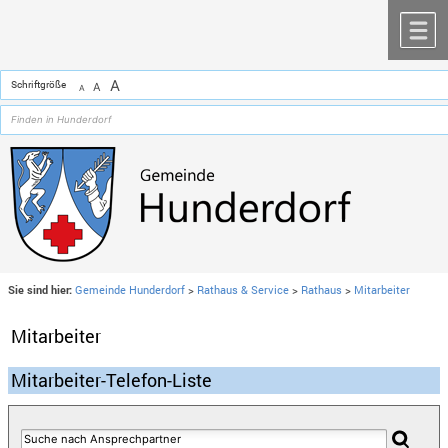
Zum Inhalt
,
zur Navigation
oder
zur Startseite
springen.
chließen
M
A
Schriftgröße
A
A
Sie sind hier:
Gemeinde Hunderdorf
>
Rathaus & Service
>
Rathaus
>
Mitarbeiter
Mitarbeiter
Mitarbeiter-Telefon-Liste