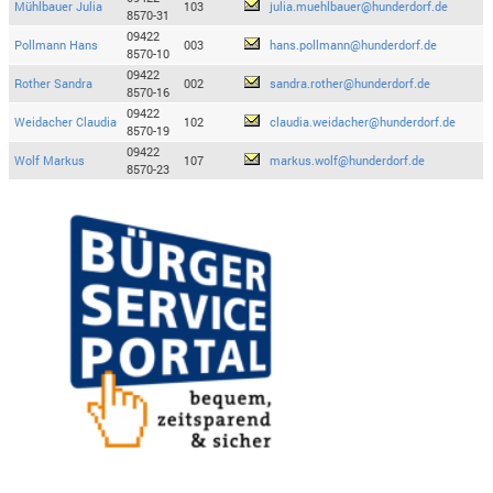
Mühlbauer Julia
103
julia.muehlbauer@hunderdorf.de
8570-31
09422
Pollmann Hans
003
hans.pollmann@hunderdorf.de
8570-10
09422
Rother Sandra
002
sandra.rother@hunderdorf.de
8570-16
09422
Weidacher Claudia
102
claudia.weidacher@hunderdorf.de
8570-19
09422
Wolf Markus
107
markus.wolf@hunderdorf.de
8570-23