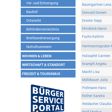
Ver- und Entsorgung
Baumgartner Lena
Bauhof
Diewald Doreen
Ortsrecht
Drexler Sepp
Ehrnböck Mario
Behördenverzeichnis
Fuchs Kathrin
Breitbandversorgung
Hartmannsgruber 
Notrufnummern
Holzapfel Carmen
WOHNEN & LEBEN
Krampfl Angela
WIRTSCHAFT & STANDORT
Macht Lisa
FREIZEIT & TOURISMUS
Mühlbauer Julia
Pollmann Hans
Rother Sandra
Weidacher Claudia
Wolf Markus