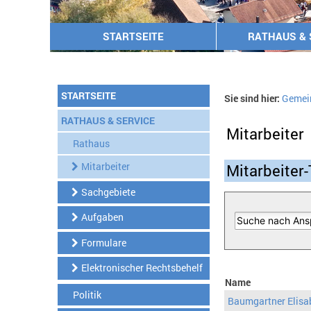
STARTSEITE
RATHAUS & 
STARTSEITE
Sie sind hier:
Gemei
RATHAUS & SERVICE
Mitarbeiter
Rathaus
Mitarbeiter
Mitarbeiter-
Sachgebiete
Aufgaben
Formulare
Elektronischer Rechtsbehelf
Name
Politik
Baumgartner Elisa