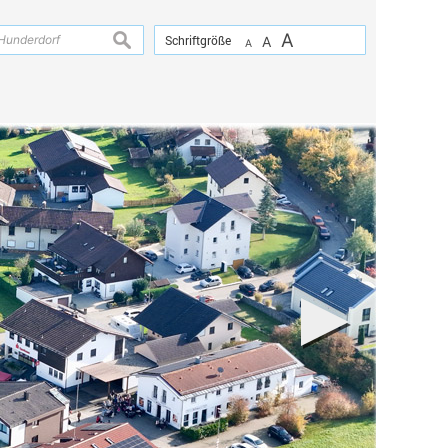
A
suchen
Schriftgröße
A
A