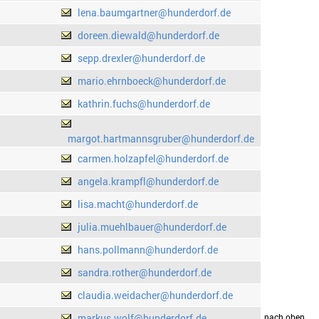
lena.baumgartner@hunderdorf.de
doreen.diewald@hunderdorf.de
sepp.drexler@hunderdorf.de
mario.ehrnboeck@hunderdorf.de
kathrin.fuchs@hunderdorf.de
margot.hartmannsgruber@hunderdorf.de
carmen.holzapfel@hunderdorf.de
angela.krampfl@hunderdorf.de
lisa.macht@hunderdorf.de
julia.muehlbauer@hunderdorf.de
hans.pollmann@hunderdorf.de
sandra.rother@hunderdorf.de
claudia.weidacher@hunderdorf.de
markus.wolf@hunderdorf.de
drucken
nach oben