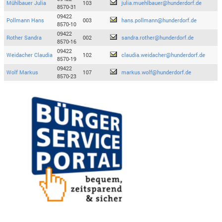
Mühlbauer Julia
103
julia.muehlbauer@hunderdorf.de
8570-31
09422
Pollmann Hans
003
hans.pollmann@hunderdorf.de
8570-10
09422
Rother Sandra
002
sandra.rother@hunderdorf.de
8570-16
09422
Weidacher Claudia
102
claudia.weidacher@hunderdorf.de
8570-19
09422
Wolf Markus
107
markus.wolf@hunderdorf.de
8570-23