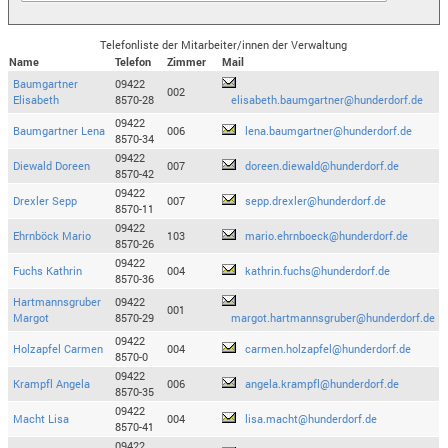
Telefonliste der Mitarbeiter/innen der Verwaltung
Name
Telefon
Zimmer
Mail
Baumgartner
09422
002
Elisabeth
8570-28
elisabeth.baumgartner@hunderdorf.de
09422
Baumgartner Lena
006
lena.baumgartner@hunderdorf.de
8570-34
09422
Diewald Doreen
007
doreen.diewald@hunderdorf.de
8570-42
09422
Drexler Sepp
007
sepp.drexler@hunderdorf.de
8570-11
09422
Ehrnböck Mario
103
mario.ehrnboeck@hunderdorf.de
8570-26
09422
Fuchs Kathrin
004
kathrin.fuchs@hunderdorf.de
8570-36
Hartmannsgruber
09422
001
Margot
8570-29
margot.hartmannsgruber@hunderdorf.de
09422
Holzapfel Carmen
004
carmen.holzapfel@hunderdorf.de
8570-0
09422
Krampfl Angela
006
angela.krampfl@hunderdorf.de
8570-35
09422
Macht Lisa
004
lisa.macht@hunderdorf.de
8570-41
09422