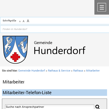
Zum Inhalt
,
zur Navigation
oder
zur Startseite
springen.
chließen
M
A
Schriftgröße
A
A
Sie sind hier:
Gemeinde Hunderdorf
>
Rathaus & Service
>
Rathaus
>
Mitarbeiter
Mitarbeiter
Mitarbeiter-Telefon-Liste