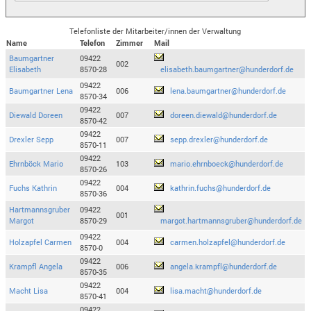
Telefonliste der Mitarbeiter/innen der Verwaltung
Name
Telefon
Zimmer
Mail
Baumgartner
09422
002
Elisabeth
8570-28
elisabeth.baumgartner@hunderdorf.de
09422
Baumgartner Lena
006
lena.baumgartner@hunderdorf.de
8570-34
09422
Diewald Doreen
007
doreen.diewald@hunderdorf.de
8570-42
09422
Drexler Sepp
007
sepp.drexler@hunderdorf.de
8570-11
09422
Ehrnböck Mario
103
mario.ehrnboeck@hunderdorf.de
8570-26
09422
Fuchs Kathrin
004
kathrin.fuchs@hunderdorf.de
8570-36
Hartmannsgruber
09422
001
Margot
8570-29
margot.hartmannsgruber@hunderdorf.de
09422
Holzapfel Carmen
004
carmen.holzapfel@hunderdorf.de
8570-0
09422
Krampfl Angela
006
angela.krampfl@hunderdorf.de
8570-35
09422
Macht Lisa
004
lisa.macht@hunderdorf.de
8570-41
09422