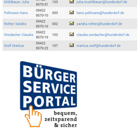
Mühlbauer Julia
103
julia.muehlbauer@hunderdorf.de
8570-31
09422
Pollmann Hans
003
hans.pollmann@hunderdorf.de
8570-10
09422
Rother Sandra
002
sandra.rother@hunderdorf.de
8570-16
09422
Weidacher Claudia
102
claudia.weidacher@hunderdorf.de
8570-19
09422
Wolf Markus
107
markus.wolf@hunderdorf.de
8570-23