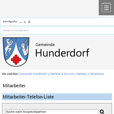
Zum Inhalt
,
zur Navigation
oder
zur Startseite
springen.
chließen
M
A
Schriftgröße
A
A
Sie sind hier:
Gemeinde Hunderdorf
>
Rathaus & Service
>
Rathaus
>
Mitarbeiter
Mitarbeiter
Mitarbeiter-Telefon-Liste