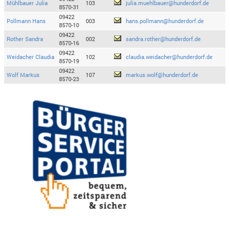
Mühlbauer Julia
103
julia.muehlbauer@hunderdorf.de
8570-31
09422
Pollmann Hans
003
hans.pollmann@hunderdorf.de
8570-10
09422
Rother Sandra
002
sandra.rother@hunderdorf.de
8570-16
09422
Weidacher Claudia
102
claudia.weidacher@hunderdorf.de
8570-19
09422
Wolf Markus
107
markus.wolf@hunderdorf.de
8570-23