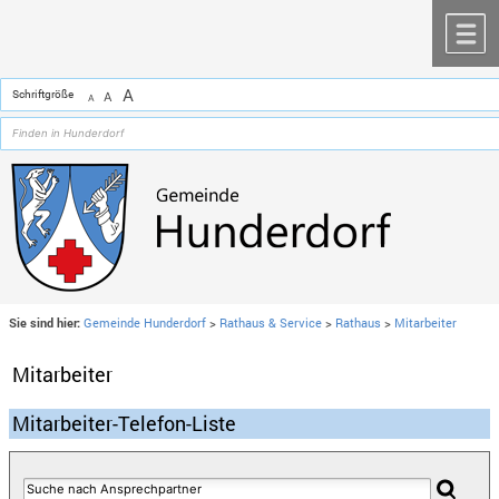
Zum Inhalt
,
zur Navigation
oder
zur Startseite
springen.
chließen
M
A
Schriftgröße
A
A
Sie sind hier:
Gemeinde Hunderdorf
>
Rathaus & Service
>
Rathaus
>
Mitarbeiter
Mitarbeiter
Mitarbeiter-Telefon-Liste