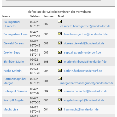
Telefonliste der Mitarbeiter/innen der Verwaltung
Name
Telefon
Zimmer
Mail
Baumgartner
09422
002
Elisabeth
8570-28
elisabeth.baumgartner@hunderdorf.de
09422
Baumgartner Lena
006
lena.baumgartner@hunderdorf.de
8570-34
09422
Diewald Doreen
007
doreen.diewald@hunderdorf.de
8570-42
09422
Drexler Sepp
007
sepp.drexler@hunderdorf.de
8570-11
09422
Ehrnböck Mario
103
mario.ehrnboeck@hunderdorf.de
8570-26
09422
Fuchs Kathrin
004
kathrin.fuchs@hunderdorf.de
8570-36
Hartmannsgruber
09422
001
Margot
8570-29
margot.hartmannsgruber@hunderdorf.de
09422
Holzapfel Carmen
004
carmen.holzapfel@hunderdorf.de
8570-0
09422
Krampfl Angela
006
angela.krampfl@hunderdorf.de
8570-35
09422
Macht Lisa
004
lisa.macht@hunderdorf.de
8570-41
09422