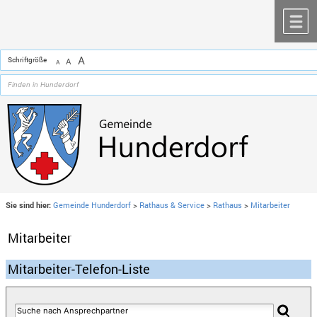
Zum Inhalt
,
zur Navigation
oder
zur Startseite
springen.
chließen
M
A
Schriftgröße
A
A
Sie sind hier:
Gemeinde Hunderdorf
>
Rathaus & Service
>
Rathaus
>
Mitarbeiter
Mitarbeiter
Mitarbeiter-Telefon-Liste