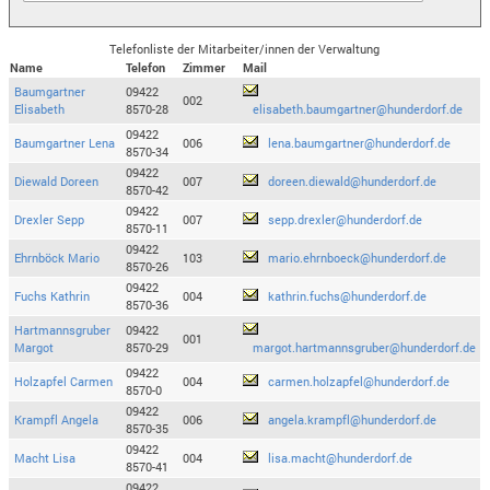
Telefonliste der Mitarbeiter/innen der Verwaltung
Name
Telefon
Zimmer
Mail
Baumgartner
09422
002
Elisabeth
8570-28
elisabeth.baumgartner@hunderdorf.de
09422
Baumgartner Lena
006
lena.baumgartner@hunderdorf.de
8570-34
09422
Diewald Doreen
007
doreen.diewald@hunderdorf.de
8570-42
09422
Drexler Sepp
007
sepp.drexler@hunderdorf.de
8570-11
09422
Ehrnböck Mario
103
mario.ehrnboeck@hunderdorf.de
8570-26
09422
Fuchs Kathrin
004
kathrin.fuchs@hunderdorf.de
8570-36
Hartmannsgruber
09422
001
Margot
8570-29
margot.hartmannsgruber@hunderdorf.de
09422
Holzapfel Carmen
004
carmen.holzapfel@hunderdorf.de
8570-0
09422
Krampfl Angela
006
angela.krampfl@hunderdorf.de
8570-35
09422
Macht Lisa
004
lisa.macht@hunderdorf.de
8570-41
09422