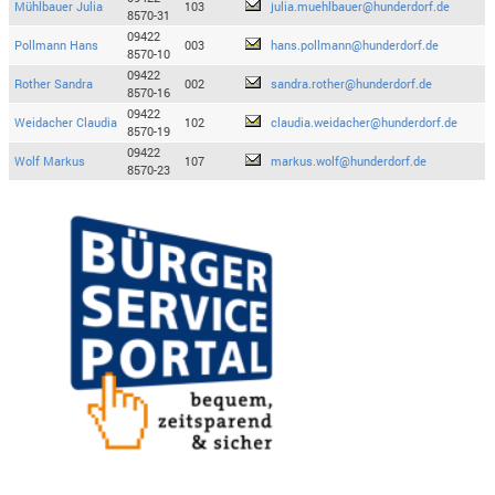
Mühlbauer Julia
103
julia.muehlbauer@hunderdorf.de
8570-31
09422
Pollmann Hans
003
hans.pollmann@hunderdorf.de
8570-10
09422
Rother Sandra
002
sandra.rother@hunderdorf.de
8570-16
09422
Weidacher Claudia
102
claudia.weidacher@hunderdorf.de
8570-19
09422
Wolf Markus
107
markus.wolf@hunderdorf.de
8570-23