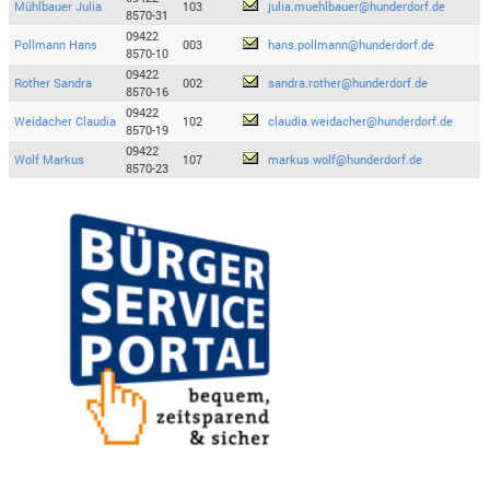
Mühlbauer Julia
103
julia.muehlbauer@hunderdorf.de
8570-31
09422
Pollmann Hans
003
hans.pollmann@hunderdorf.de
8570-10
09422
Rother Sandra
002
sandra.rother@hunderdorf.de
8570-16
09422
Weidacher Claudia
102
claudia.weidacher@hunderdorf.de
8570-19
09422
Wolf Markus
107
markus.wolf@hunderdorf.de
8570-23