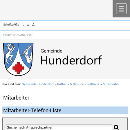
Zum Inhalt
,
zur Navigation
oder
zur Startseite
springen.
chließen
M
A
Schriftgröße
A
A
Sie sind hier:
Gemeinde Hunderdorf
>
Rathaus & Service
>
Rathaus
>
Mitarbeiter
Mitarbeiter
Mitarbeiter-Telefon-Liste