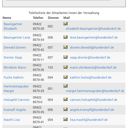
Telefonliste der Mitarbeiter/innen der Verwaltung
Name
Telefon
Zimmer
Mail
Baumgartner
09422
002
Elisabeth
8570-28
elisabeth.baumgartner@hunderdorf.de
09422
Baumgartner Lena
006
lena.baumgartner@hunderdorf.de
8570-34
09422
Diewald Doreen
007
doreen.diewald@hunderdorf.de
8570-42
09422
Drexler Sepp
007
sepp.drexler@hunderdorf.de
8570-11
09422
Ehrnböck Mario
103
mario.ehrnboeck@hunderdorf.de
8570-26
09422
Fuchs Kathrin
004
kathrin.fuchs@hunderdorf.de
8570-36
Hartmannsgruber
09422
001
Margot
8570-29
margot.hartmannsgruber@hunderdorf.de
09422
Holzapfel Carmen
004
carmen.holzapfel@hunderdorf.de
8570-0
09422
Krampfl Angela
006
angela.krampfl@hunderdorf.de
8570-35
09422
Macht Lisa
004
lisa.macht@hunderdorf.de
8570-41
09422