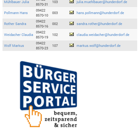
Mühlbauer Julia
103
julia.muehlbauer@hunderdorf.de
8570-31
09422
Pollmann Hans
003
hans.pollmann@hunderdorf.de
8570-10
09422
Rother Sandra
002
sandra.rother@hunderdorf.de
8570-16
09422
Weidacher Claudia
102
claudia.weidacher@hunderdorf.de
8570-19
09422
Wolf Markus
107
markus.wolf@hunderdorf.de
8570-23