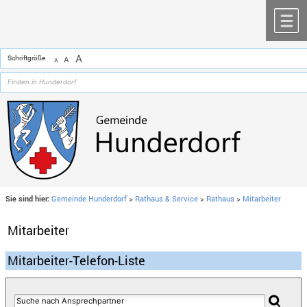
Zum Inhalt
,
zur Navigation
oder
zur Startseite
springen.
chließen
M
A
Schriftgröße
A
A
Sie sind hier:
Gemeinde Hunderdorf
>
Rathaus & Service
>
Rathaus
>
Mitarbeiter
Mitarbeiter
Mitarbeiter-Telefon-Liste