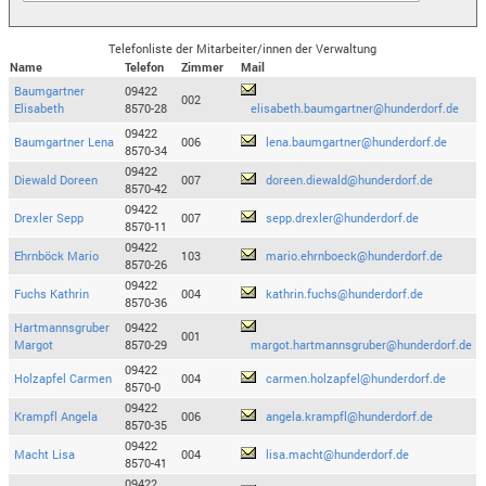
Telefonliste der Mitarbeiter/innen der Verwaltung
Name
Telefon
Zimmer
Mail
Baumgartner
09422
002
Elisabeth
8570-28
elisabeth.baumgartner@hunderdorf.de
09422
Baumgartner Lena
006
lena.baumgartner@hunderdorf.de
8570-34
09422
Diewald Doreen
007
doreen.diewald@hunderdorf.de
8570-42
09422
Drexler Sepp
007
sepp.drexler@hunderdorf.de
8570-11
09422
Ehrnböck Mario
103
mario.ehrnboeck@hunderdorf.de
8570-26
09422
Fuchs Kathrin
004
kathrin.fuchs@hunderdorf.de
8570-36
Hartmannsgruber
09422
001
Margot
8570-29
margot.hartmannsgruber@hunderdorf.de
09422
Holzapfel Carmen
004
carmen.holzapfel@hunderdorf.de
8570-0
09422
Krampfl Angela
006
angela.krampfl@hunderdorf.de
8570-35
09422
Macht Lisa
004
lisa.macht@hunderdorf.de
8570-41
09422