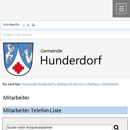
Zum Inhalt
,
zur Navigation
oder
zur Startseite
springen.
chließen
M
A
Schriftgröße
A
A
Sie sind hier:
Gemeinde Hunderdorf
>
Rathaus & Service
>
Rathaus
>
Mitarbeiter
Mitarbeiter
Mitarbeiter-Telefon-Liste