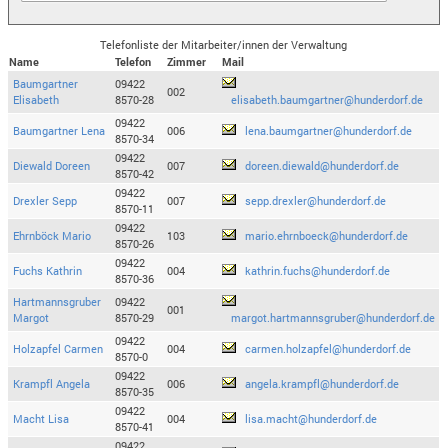
Telefonliste der Mitarbeiter/innen der Verwaltung
Name
Telefon
Zimmer
Mail
Baumgartner
09422
002
Elisabeth
8570-28
elisabeth.baumgartner@hunderdorf.de
09422
Baumgartner Lena
006
lena.baumgartner@hunderdorf.de
8570-34
09422
Diewald Doreen
007
doreen.diewald@hunderdorf.de
8570-42
09422
Drexler Sepp
007
sepp.drexler@hunderdorf.de
8570-11
09422
Ehrnböck Mario
103
mario.ehrnboeck@hunderdorf.de
8570-26
09422
Fuchs Kathrin
004
kathrin.fuchs@hunderdorf.de
8570-36
Hartmannsgruber
09422
001
Margot
8570-29
margot.hartmannsgruber@hunderdorf.de
09422
Holzapfel Carmen
004
carmen.holzapfel@hunderdorf.de
8570-0
09422
Krampfl Angela
006
angela.krampfl@hunderdorf.de
8570-35
09422
Macht Lisa
004
lisa.macht@hunderdorf.de
8570-41
09422