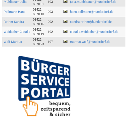
Mühlbauer Julia
103
julia.muehlbauer@hunderdorf.de
8570-31
09422
Pollmann Hans
003
hans.pollmann@hunderdorf.de
8570-10
09422
Rother Sandra
002
sandra.rother@hunderdorf.de
8570-16
09422
Weidacher Claudia
102
claudia.weidacher@hunderdorf.de
8570-19
09422
Wolf Markus
107
markus.wolf@hunderdorf.de
8570-23