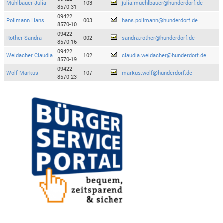
Mühlbauer Julia
103
julia.muehlbauer@hunderdorf.de
8570-31
09422
Pollmann Hans
003
hans.pollmann@hunderdorf.de
8570-10
09422
Rother Sandra
002
sandra.rother@hunderdorf.de
8570-16
09422
Weidacher Claudia
102
claudia.weidacher@hunderdorf.de
8570-19
09422
Wolf Markus
107
markus.wolf@hunderdorf.de
8570-23