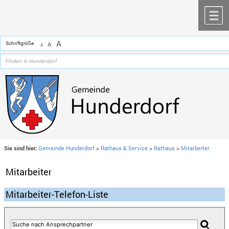
Zum Inhalt
,
zur Navigation
oder
zur Startseite
springen.
chließen
M
A
Schriftgröße
A
A
Sie sind hier:
Gemeinde Hunderdorf
>
Rathaus & Service
>
Rathaus
>
Mitarbeiter
Mitarbeiter
Mitarbeiter-Telefon-Liste