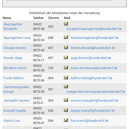
Telefonliste der Mitarbeiter/innen der Verwaltung
Name
Telefon
Zimmer
Mail
Baumgartner
09422
002
Elisabeth
8570-28
elisabeth.baumgartner@hunderdorf.de
09422
Baumgartner Lena
006
lena.baumgartner@hunderdorf.de
8570-34
09422
Diewald Doreen
007
doreen.diewald@hunderdorf.de
8570-42
09422
Drexler Sepp
007
sepp.drexler@hunderdorf.de
8570-11
09422
Ehrnböck Mario
103
mario.ehrnboeck@hunderdorf.de
8570-26
09422
Fuchs Kathrin
004
kathrin.fuchs@hunderdorf.de
8570-36
Hartmannsgruber
09422
001
Margot
8570-29
margot.hartmannsgruber@hunderdorf.de
09422
Holzapfel Carmen
004
carmen.holzapfel@hunderdorf.de
8570-0
09422
Krampfl Angela
006
angela.krampfl@hunderdorf.de
8570-35
09422
Macht Lisa
004
lisa.macht@hunderdorf.de
8570-41
09422