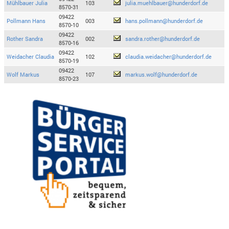
Mühlbauer Julia
103
julia.muehlbauer@hunderdorf.de
8570-31
09422
Pollmann Hans
003
hans.pollmann@hunderdorf.de
8570-10
09422
Rother Sandra
002
sandra.rother@hunderdorf.de
8570-16
09422
Weidacher Claudia
102
claudia.weidacher@hunderdorf.de
8570-19
09422
Wolf Markus
107
markus.wolf@hunderdorf.de
8570-23