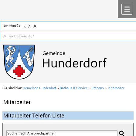
Zum Inhalt
,
zur Navigation
oder
zur Startseite
springen.
chließen
M
A
Schriftgröße
A
A
Sie sind hier:
Gemeinde Hunderdorf
>
Rathaus & Service
>
Rathaus
>
Mitarbeiter
Mitarbeiter
Mitarbeiter-Telefon-Liste