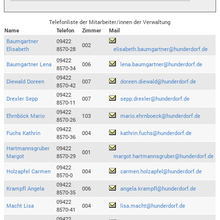
Telefonliste der Mitarbeiter/innen der Verwaltung
Name
Telefon
Zimmer
Mail
Baumgartner
09422
002
Elisabeth
8570-28
elisabeth.baumgartner@hunderdorf.de
09422
Baumgartner Lena
006
lena.baumgartner@hunderdorf.de
8570-34
09422
Diewald Doreen
007
doreen.diewald@hunderdorf.de
8570-42
09422
Drexler Sepp
007
sepp.drexler@hunderdorf.de
8570-11
09422
Ehrnböck Mario
103
mario.ehrnboeck@hunderdorf.de
8570-26
09422
Fuchs Kathrin
004
kathrin.fuchs@hunderdorf.de
8570-36
Hartmannsgruber
09422
001
Margot
8570-29
margot.hartmannsgruber@hunderdorf.de
09422
Holzapfel Carmen
004
carmen.holzapfel@hunderdorf.de
8570-0
09422
Krampfl Angela
006
angela.krampfl@hunderdorf.de
8570-35
09422
Macht Lisa
004
lisa.macht@hunderdorf.de
8570-41
09422