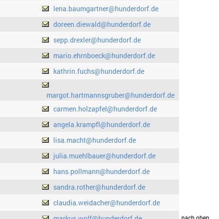
lena.baumgartner@hunderdorf.de
doreen.diewald@hunderdorf.de
sepp.drexler@hunderdorf.de
mario.ehrnboeck@hunderdorf.de
kathrin.fuchs@hunderdorf.de
margot.hartmannsgruber@hunderdorf.de
carmen.holzapfel@hunderdorf.de
angela.krampfl@hunderdorf.de
lisa.macht@hunderdorf.de
julia.muehlbauer@hunderdorf.de
hans.pollmann@hunderdorf.de
sandra.rother@hunderdorf.de
claudia.weidacher@hunderdorf.de
markus.wolf@hunderdorf.de
drucken
nach oben