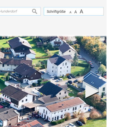
A
suchen
Schriftgröße
A
A