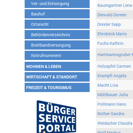
Ver- und Entsorgung
Baumgartner Lena
Bauhof
Diewald Doreen
Ortsrecht
Drexler Sepp
Ehrnböck Mario
Behördenverzeichnis
Fuchs Kathrin
Breitbandversorgung
Hartmannsgruber 
Notrufnummern
Holzapfel Carmen
WOHNEN & LEBEN
Krampfl Angela
WIRTSCHAFT & STANDORT
Macht Lisa
FREIZEIT & TOURISMUS
Mühlbauer Julia
Pollmann Hans
Rother Sandra
Weidacher Claudia
Wolf Markus