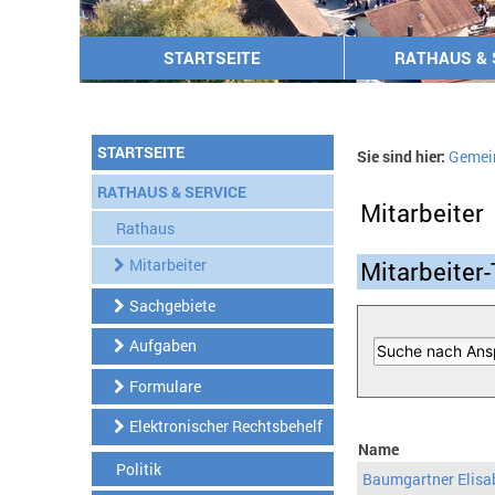
STARTSEITE
RATHAUS & 
STARTSEITE
Sie sind hier:
Gemei
RATHAUS & SERVICE
Mitarbeiter
Rathaus
Mitarbeiter
Mitarbeiter-
Sachgebiete
Aufgaben
Formulare
Elektronischer Rechtsbehelf
Name
Politik
Baumgartner Elisa