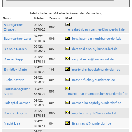
Telefonliste der Mitarbeiter/innen der Verwaltung
Name
Telefon
Zimmer
Mail
Baumgartner
09422
002
Elisabeth
8570-28
elisabeth.baumgartner@hunderdorf.de
09422
Baumgartner Lena
006
lena.baumgartner@hunderdorf.de
8570-34
09422
Diewald Doreen
007
doreen.diewald@hunderdorf.de
8570-42
09422
Drexler Sepp
007
sepp.drexler@hunderdorf.de
8570-11
09422
Ehrnböck Mario
103
mario.ehrnboeck@hunderdorf.de
8570-26
09422
Fuchs Kathrin
004
kathrin.fuchs@hunderdorf.de
8570-36
Hartmannsgruber
09422
001
Margot
8570-29
margot.hartmannsgruber@hunderdorf.de
09422
Holzapfel Carmen
004
carmen.holzapfel@hunderdorf.de
8570-0
09422
Krampfl Angela
006
angela.krampfl@hunderdorf.de
8570-35
09422
Macht Lisa
004
lisa.macht@hunderdorf.de
8570-41
09422