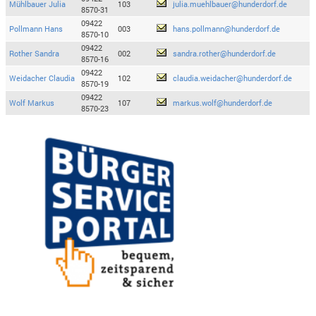
Mühlbauer Julia
103
julia.muehlbauer@hunderdorf.de
8570-31
09422
Pollmann Hans
003
hans.pollmann@hunderdorf.de
8570-10
09422
Rother Sandra
002
sandra.rother@hunderdorf.de
8570-16
09422
Weidacher Claudia
102
claudia.weidacher@hunderdorf.de
8570-19
09422
Wolf Markus
107
markus.wolf@hunderdorf.de
8570-23