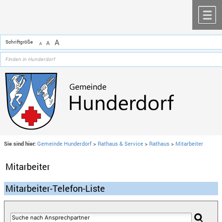
Zum Inhalt
,
zur Navigation
oder
zur Startseite
springen.
chließen
M
A
Schriftgröße
A
A
Sie sind hier:
Gemeinde Hunderdorf
>
Rathaus & Service
>
Rathaus
>
Mitarbeiter
Mitarbeiter
Mitarbeiter-Telefon-Liste