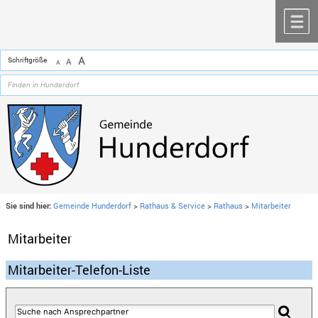
Zum Inhalt
,
zur Navigation
oder
zur Startseite
springen.
chließen
M
A
Schriftgröße
A
A
Sie sind hier:
Gemeinde Hunderdorf
>
Rathaus & Service
>
Rathaus
>
Mitarbeiter
Mitarbeiter
Mitarbeiter-Telefon-Liste