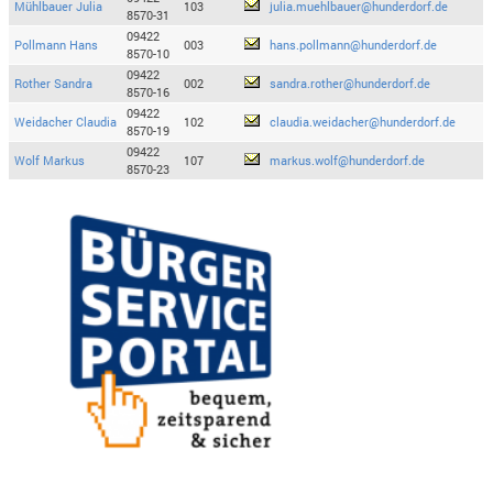
Mühlbauer Julia
103
julia.muehlbauer@hunderdorf.de
8570-31
09422
Pollmann Hans
003
hans.pollmann@hunderdorf.de
8570-10
09422
Rother Sandra
002
sandra.rother@hunderdorf.de
8570-16
09422
Weidacher Claudia
102
claudia.weidacher@hunderdorf.de
8570-19
09422
Wolf Markus
107
markus.wolf@hunderdorf.de
8570-23