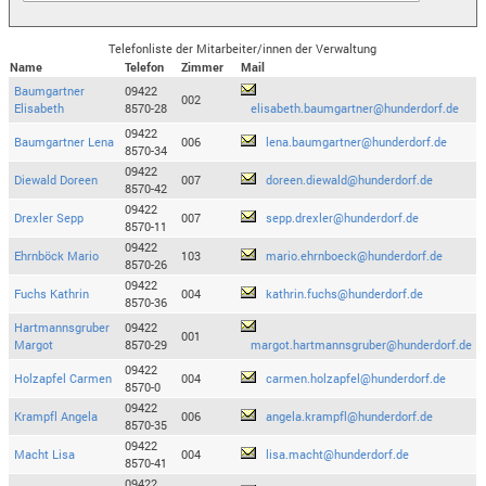
Telefonliste der Mitarbeiter/innen der Verwaltung
Name
Telefon
Zimmer
Mail
Baumgartner
09422
002
Elisabeth
8570-28
elisabeth.baumgartner@hunderdorf.de
09422
Baumgartner Lena
006
lena.baumgartner@hunderdorf.de
8570-34
09422
Diewald Doreen
007
doreen.diewald@hunderdorf.de
8570-42
09422
Drexler Sepp
007
sepp.drexler@hunderdorf.de
8570-11
09422
Ehrnböck Mario
103
mario.ehrnboeck@hunderdorf.de
8570-26
09422
Fuchs Kathrin
004
kathrin.fuchs@hunderdorf.de
8570-36
Hartmannsgruber
09422
001
Margot
8570-29
margot.hartmannsgruber@hunderdorf.de
09422
Holzapfel Carmen
004
carmen.holzapfel@hunderdorf.de
8570-0
09422
Krampfl Angela
006
angela.krampfl@hunderdorf.de
8570-35
09422
Macht Lisa
004
lisa.macht@hunderdorf.de
8570-41
09422