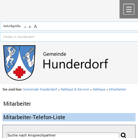
Zum Inhalt
,
zur Navigation
oder
zur Startseite
springen.
chließen
M
A
Schriftgröße
A
A
Sie sind hier:
Gemeinde Hunderdorf
>
Rathaus & Service
>
Rathaus
>
Mitarbeiter
Mitarbeiter
Mitarbeiter-Telefon-Liste