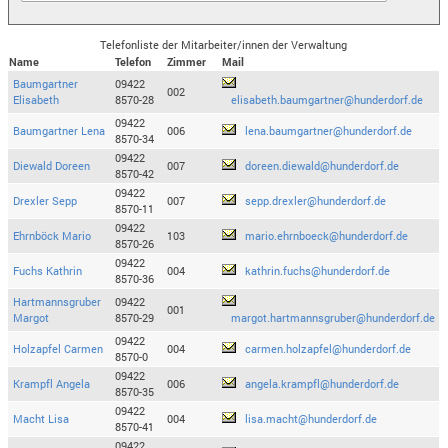
Telefonliste der Mitarbeiter/innen der Verwaltung
Name
Telefon
Zimmer
Mail
Baumgartner
09422
002
Elisabeth
8570-28
elisabeth.baumgartner@hunderdorf.de
09422
Baumgartner Lena
006
lena.baumgartner@hunderdorf.de
8570-34
09422
Diewald Doreen
007
doreen.diewald@hunderdorf.de
8570-42
09422
Drexler Sepp
007
sepp.drexler@hunderdorf.de
8570-11
09422
Ehrnböck Mario
103
mario.ehrnboeck@hunderdorf.de
8570-26
09422
Fuchs Kathrin
004
kathrin.fuchs@hunderdorf.de
8570-36
Hartmannsgruber
09422
001
Margot
8570-29
margot.hartmannsgruber@hunderdorf.de
09422
Holzapfel Carmen
004
carmen.holzapfel@hunderdorf.de
8570-0
09422
Krampfl Angela
006
angela.krampfl@hunderdorf.de
8570-35
09422
Macht Lisa
004
lisa.macht@hunderdorf.de
8570-41
09422