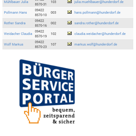
Mühlbauer Julia
103
julia.muehlbauer@hunderdorf.de
8570-31
09422
Pollmann Hans
003
hans.pollmann@hunderdorf.de
8570-10
09422
Rother Sandra
002
sandra.rother@hunderdorf.de
8570-16
09422
Weidacher Claudia
102
claudia.weidacher@hunderdorf.de
8570-19
09422
Wolf Markus
107
markus.wolf@hunderdorf.de
8570-23