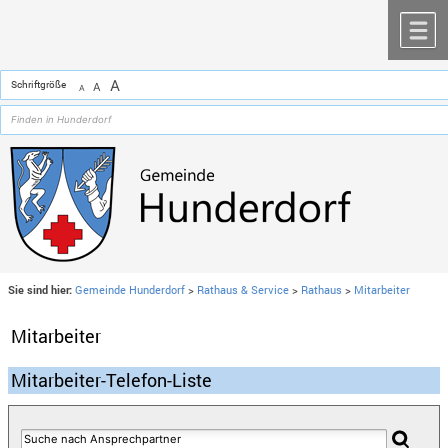
Zum Inhalt
,
zur Navigation
oder
zur Startseite
springen.
chließen
M
A
Schriftgröße
A
A
Sie sind hier:
Gemeinde Hunderdorf
>
Rathaus & Service
>
Rathaus
>
Mitarbeiter
Mitarbeiter
Mitarbeiter-Telefon-Liste