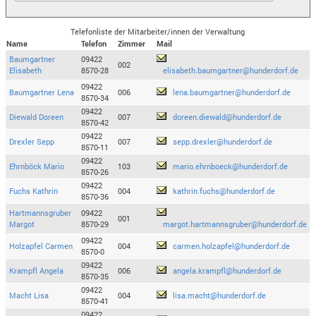
Telefonliste der Mitarbeiter/innen der Verwaltung
Name
Telefon
Zimmer
Mail
Baumgartner
09422
002
Elisabeth
8570-28
elisabeth.baumgartner@hunderdorf.de
09422
Baumgartner Lena
006
lena.baumgartner@hunderdorf.de
8570-34
09422
Diewald Doreen
007
doreen.diewald@hunderdorf.de
8570-42
09422
Drexler Sepp
007
sepp.drexler@hunderdorf.de
8570-11
09422
Ehrnböck Mario
103
mario.ehrnboeck@hunderdorf.de
8570-26
09422
Fuchs Kathrin
004
kathrin.fuchs@hunderdorf.de
8570-36
Hartmannsgruber
09422
001
Margot
8570-29
margot.hartmannsgruber@hunderdorf.de
09422
Holzapfel Carmen
004
carmen.holzapfel@hunderdorf.de
8570-0
09422
Krampfl Angela
006
angela.krampfl@hunderdorf.de
8570-35
09422
Macht Lisa
004
lisa.macht@hunderdorf.de
8570-41
09422