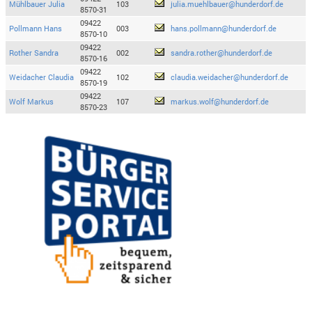
Mühlbauer Julia
103
julia.muehlbauer@hunderdorf.de
8570-31
09422
Pollmann Hans
003
hans.pollmann@hunderdorf.de
8570-10
09422
Rother Sandra
002
sandra.rother@hunderdorf.de
8570-16
09422
Weidacher Claudia
102
claudia.weidacher@hunderdorf.de
8570-19
09422
Wolf Markus
107
markus.wolf@hunderdorf.de
8570-23