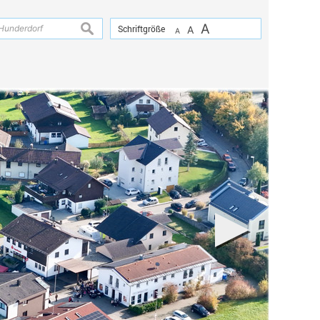
A
suchen
Schriftgröße
A
A