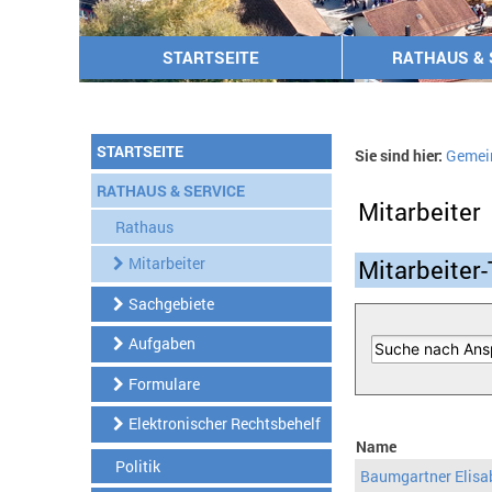
STARTSEITE
RATHAUS & 
STARTSEITE
Sie sind hier:
Gemei
RATHAUS & SERVICE
Mitarbeiter
Rathaus
Mitarbeiter
Mitarbeiter-
Sachgebiete
Aufgaben
Formulare
Elektronischer Rechtsbehelf
Name
Politik
Baumgartner Elisa