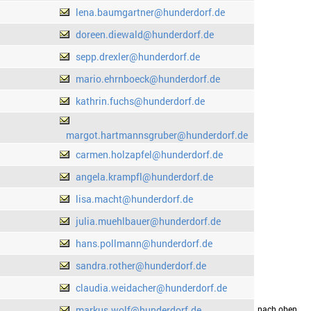
lena.baumgartner@hunderdorf.de
doreen.diewald@hunderdorf.de
sepp.drexler@hunderdorf.de
mario.ehrnboeck@hunderdorf.de
kathrin.fuchs@hunderdorf.de
margot.hartmannsgruber@hunderdorf.de
carmen.holzapfel@hunderdorf.de
angela.krampfl@hunderdorf.de
lisa.macht@hunderdorf.de
julia.muehlbauer@hunderdorf.de
hans.pollmann@hunderdorf.de
sandra.rother@hunderdorf.de
claudia.weidacher@hunderdorf.de
markus.wolf@hunderdorf.de
drucken
nach oben