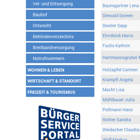
Ver- und Entsorgung
Baumgartner Lena
Bauhof
Diewald Doreen
Ortsrecht
Drexler Sepp
Ehrnböck Mario
Behördenverzeichnis
Fuchs Kathrin
Breitbandversorgung
Hartmannsgruber 
Notrufnummern
Holzapfel Carmen
WOHNEN & LEBEN
Krampfl Angela
WIRTSCHAFT & STANDORT
Macht Lisa
FREIZEIT & TOURISMUS
Mühlbauer Julia
Pollmann Hans
Rother Sandra
Weidacher Claudia
Wolf Markus