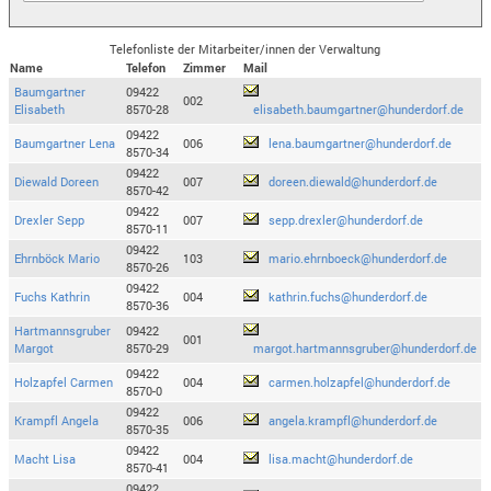
Telefonliste der Mitarbeiter/innen der Verwaltung
Name
Telefon
Zimmer
Mail
Baumgartner
09422
002
Elisabeth
8570-28
elisabeth.baumgartner@hunderdorf.de
09422
Baumgartner Lena
006
lena.baumgartner@hunderdorf.de
8570-34
09422
Diewald Doreen
007
doreen.diewald@hunderdorf.de
8570-42
09422
Drexler Sepp
007
sepp.drexler@hunderdorf.de
8570-11
09422
Ehrnböck Mario
103
mario.ehrnboeck@hunderdorf.de
8570-26
09422
Fuchs Kathrin
004
kathrin.fuchs@hunderdorf.de
8570-36
Hartmannsgruber
09422
001
Margot
8570-29
margot.hartmannsgruber@hunderdorf.de
09422
Holzapfel Carmen
004
carmen.holzapfel@hunderdorf.de
8570-0
09422
Krampfl Angela
006
angela.krampfl@hunderdorf.de
8570-35
09422
Macht Lisa
004
lisa.macht@hunderdorf.de
8570-41
09422