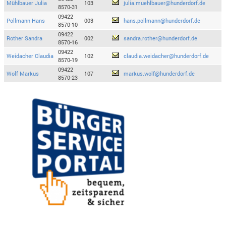
Mühlbauer Julia
103
julia.muehlbauer@hunderdorf.de
8570-31
09422
Pollmann Hans
003
hans.pollmann@hunderdorf.de
8570-10
09422
Rother Sandra
002
sandra.rother@hunderdorf.de
8570-16
09422
Weidacher Claudia
102
claudia.weidacher@hunderdorf.de
8570-19
09422
Wolf Markus
107
markus.wolf@hunderdorf.de
8570-23