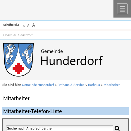
Zum Inhalt
,
zur Navigation
oder
zur Startseite
springen.
chließen
M
A
Schriftgröße
A
A
Sie sind hier:
Gemeinde Hunderdorf
>
Rathaus & Service
>
Rathaus
>
Mitarbeiter
Mitarbeiter
Mitarbeiter-Telefon-Liste