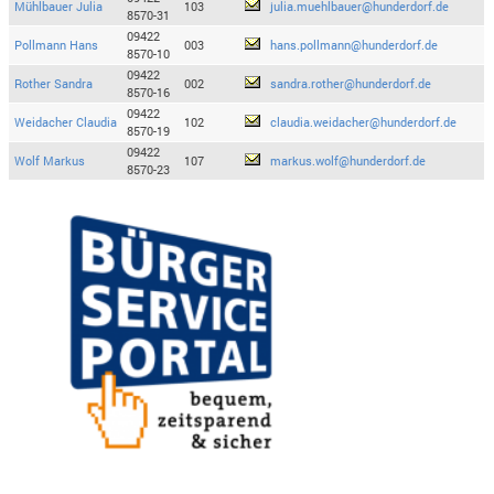
Mühlbauer Julia
103
julia.muehlbauer@hunderdorf.de
8570-31
09422
Pollmann Hans
003
hans.pollmann@hunderdorf.de
8570-10
09422
Rother Sandra
002
sandra.rother@hunderdorf.de
8570-16
09422
Weidacher Claudia
102
claudia.weidacher@hunderdorf.de
8570-19
09422
Wolf Markus
107
markus.wolf@hunderdorf.de
8570-23