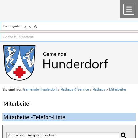
Zum Inhalt
,
zur Navigation
oder
zur Startseite
springen.
chließen
M
A
Schriftgröße
A
A
Sie sind hier:
Gemeinde Hunderdorf
>
Rathaus & Service
>
Rathaus
>
Mitarbeiter
Mitarbeiter
Mitarbeiter-Telefon-Liste