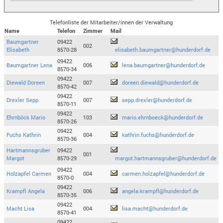
Telefonliste der Mitarbeiter/innen der Verwaltung
Name
Telefon
Zimmer
Mail
Baumgartner
09422
002
Elisabeth
8570-28
elisabeth.baumgartner@hunderdorf.de
09422
Baumgartner Lena
006
lena.baumgartner@hunderdorf.de
8570-34
09422
Diewald Doreen
007
doreen.diewald@hunderdorf.de
8570-42
09422
Drexler Sepp
007
sepp.drexler@hunderdorf.de
8570-11
09422
Ehrnböck Mario
103
mario.ehrnboeck@hunderdorf.de
8570-26
09422
Fuchs Kathrin
004
kathrin.fuchs@hunderdorf.de
8570-36
Hartmannsgruber
09422
001
Margot
8570-29
margot.hartmannsgruber@hunderdorf.de
09422
Holzapfel Carmen
004
carmen.holzapfel@hunderdorf.de
8570-0
09422
Krampfl Angela
006
angela.krampfl@hunderdorf.de
8570-35
09422
Macht Lisa
004
lisa.macht@hunderdorf.de
8570-41
09422