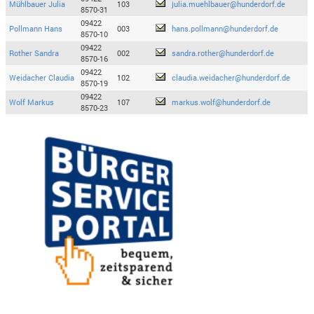
Mühlbauer Julia
103
julia.muehlbauer@hunderdorf.de
8570-31
09422
Pollmann Hans
003
hans.pollmann@hunderdorf.de
8570-10
09422
Rother Sandra
002
sandra.rother@hunderdorf.de
8570-16
09422
Weidacher Claudia
102
claudia.weidacher@hunderdorf.de
8570-19
09422
Wolf Markus
107
markus.wolf@hunderdorf.de
8570-23