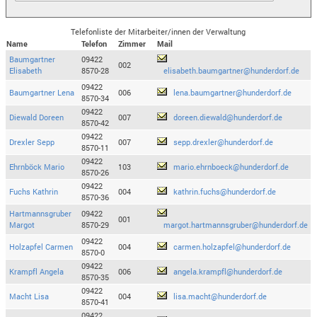
Telefonliste der Mitarbeiter/innen der Verwaltung
Name
Telefon
Zimmer
Mail
Baumgartner
09422
002
Elisabeth
8570-28
elisabeth.baumgartner@hunderdorf.de
09422
Baumgartner Lena
006
lena.baumgartner@hunderdorf.de
8570-34
09422
Diewald Doreen
007
doreen.diewald@hunderdorf.de
8570-42
09422
Drexler Sepp
007
sepp.drexler@hunderdorf.de
8570-11
09422
Ehrnböck Mario
103
mario.ehrnboeck@hunderdorf.de
8570-26
09422
Fuchs Kathrin
004
kathrin.fuchs@hunderdorf.de
8570-36
Hartmannsgruber
09422
001
Margot
8570-29
margot.hartmannsgruber@hunderdorf.de
09422
Holzapfel Carmen
004
carmen.holzapfel@hunderdorf.de
8570-0
09422
Krampfl Angela
006
angela.krampfl@hunderdorf.de
8570-35
09422
Macht Lisa
004
lisa.macht@hunderdorf.de
8570-41
09422