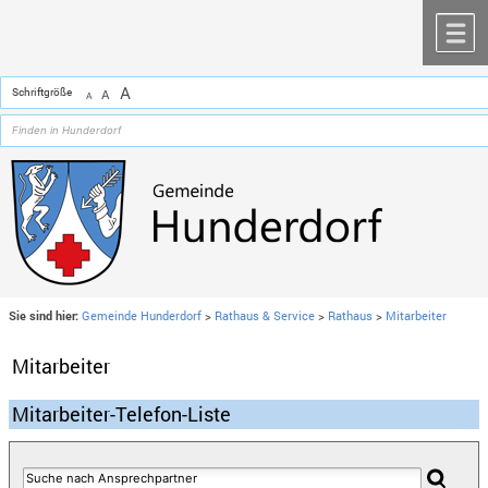
Zum Inhalt
,
zur Navigation
oder
zur Startseite
springen.
chließen
M
A
Schriftgröße
A
A
Sie sind hier:
Gemeinde Hunderdorf
>
Rathaus & Service
>
Rathaus
>
Mitarbeiter
Mitarbeiter
Mitarbeiter-Telefon-Liste