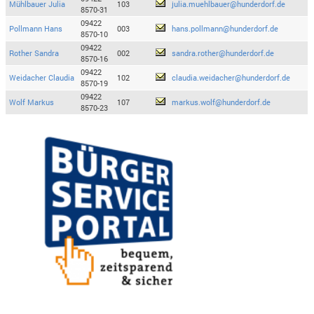
Mühlbauer Julia
103
julia.muehlbauer@hunderdorf.de
8570-31
09422
Pollmann Hans
003
hans.pollmann@hunderdorf.de
8570-10
09422
Rother Sandra
002
sandra.rother@hunderdorf.de
8570-16
09422
Weidacher Claudia
102
claudia.weidacher@hunderdorf.de
8570-19
09422
Wolf Markus
107
markus.wolf@hunderdorf.de
8570-23