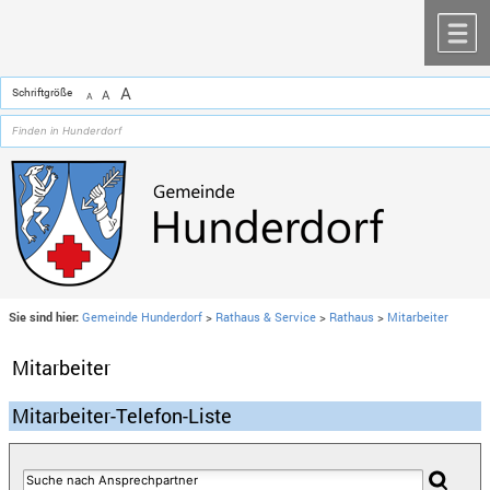
Zum Inhalt
,
zur Navigation
oder
zur Startseite
springen.
chließen
M
A
Schriftgröße
A
A
Sie sind hier:
Gemeinde Hunderdorf
>
Rathaus & Service
>
Rathaus
>
Mitarbeiter
Mitarbeiter
Mitarbeiter-Telefon-Liste