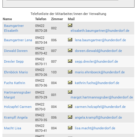
Telefonliste der Mitarbeiter/innen der Verwaltung
Name
Telefon
Zimmer
Mail
Baumgartner
09422
002
Elisabeth
8570-28
elisabeth.baumgartner@hunderdorf.de
09422
Baumgartner Lena
006
lena.baumgartner@hunderdorf.de
8570-34
09422
Diewald Doreen
007
doreen.diewald@hunderdorf.de
8570-42
09422
Drexler Sepp
007
sepp.drexler@hunderdorf.de
8570-11
09422
Ehrnböck Mario
103
mario.ehrnboeck@hunderdorf.de
8570-26
09422
Fuchs Kathrin
004
kathrin.fuchs@hunderdorf.de
8570-36
Hartmannsgruber
09422
001
Margot
8570-29
margot.hartmannsgruber@hunderdorf.de
09422
Holzapfel Carmen
004
carmen.holzapfel@hunderdorf.de
8570-0
09422
Krampfl Angela
006
angela.krampfl@hunderdorf.de
8570-35
09422
Macht Lisa
004
lisa.macht@hunderdorf.de
8570-41
09422