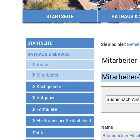
STARTSEITE
RATHAUS & 
STARTSEITE
Sie sind hier:
Gemei
RATHAUS & SERVICE
Mitarbeiter
Rathaus
Mitarbeiter
Mitarbeiter-
Sachgebiete
Aufgaben
Formulare
Elektronischer Rechtsbehelf
Name
Politik
Baumgartner Elisa