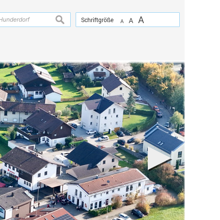
A
suchen
Schriftgröße
A
A