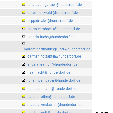
lena.baumgartner@hunderdorf.de
doreen.diewald@hunderdorf.de
sepp.drexler@hunderdorf.de
mario.ehrnboeck@hunderdorf.de
kathrin.fuchs@hunderdorf.de
margot.hartmannsgruber@hunderdorf.de
carmen.holzapfel@hunderdorf.de
angela.krampfl@hunderdorf.de
lisa.macht@hunderdorf.de
julia.muehlbauer@hunderdorf.de
hans.pollmann@hunderdorf.de
sandra.rother@hunderdorf.de
claudia.weidacher@hunderdorf.de
markus.wolf@hunderdorf.de
drucken
nach oben