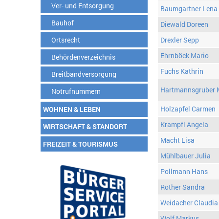
Ver- und Entsorgung
Baumgartner Lena
Bauhof
Diewald Doreen
Ortsrecht
Drexler Sepp
Ehrnböck Mario
Behördenverzeichnis
Fuchs Kathrin
Breitbandversorgung
Hartmannsgruber 
Notrufnummern
Holzapfel Carmen
WOHNEN & LEBEN
Krampfl Angela
WIRTSCHAFT & STANDORT
Macht Lisa
FREIZEIT & TOURISMUS
Mühlbauer Julia
Pollmann Hans
Rother Sandra
Weidacher Claudia
Wolf Markus