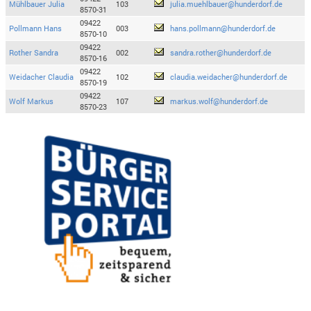
Mühlbauer Julia
103
julia.muehlbauer@hunderdorf.de
8570-31
09422
Pollmann Hans
003
hans.pollmann@hunderdorf.de
8570-10
09422
Rother Sandra
002
sandra.rother@hunderdorf.de
8570-16
09422
Weidacher Claudia
102
claudia.weidacher@hunderdorf.de
8570-19
09422
Wolf Markus
107
markus.wolf@hunderdorf.de
8570-23