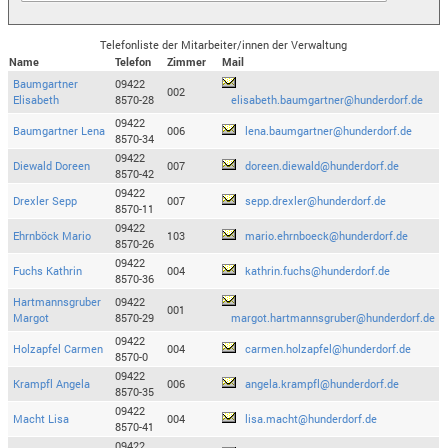
Telefonliste der Mitarbeiter/innen der Verwaltung
Name
Telefon
Zimmer
Mail
Baumgartner
09422
002
Elisabeth
8570-28
elisabeth.baumgartner@hunderdorf.de
09422
Baumgartner Lena
006
lena.baumgartner@hunderdorf.de
8570-34
09422
Diewald Doreen
007
doreen.diewald@hunderdorf.de
8570-42
09422
Drexler Sepp
007
sepp.drexler@hunderdorf.de
8570-11
09422
Ehrnböck Mario
103
mario.ehrnboeck@hunderdorf.de
8570-26
09422
Fuchs Kathrin
004
kathrin.fuchs@hunderdorf.de
8570-36
Hartmannsgruber
09422
001
Margot
8570-29
margot.hartmannsgruber@hunderdorf.de
09422
Holzapfel Carmen
004
carmen.holzapfel@hunderdorf.de
8570-0
09422
Krampfl Angela
006
angela.krampfl@hunderdorf.de
8570-35
09422
Macht Lisa
004
lisa.macht@hunderdorf.de
8570-41
09422