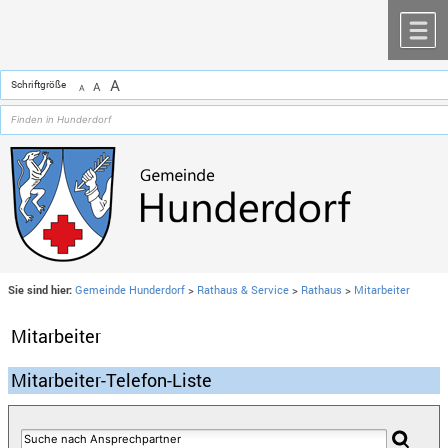
Zum Inhalt
,
zur Navigation
oder
zur Startseite
springen.
chließen
M
A
Schriftgröße
A
A
Sie sind hier:
Gemeinde Hunderdorf
>
Rathaus & Service
>
Rathaus
>
Mitarbeiter
Mitarbeiter
Mitarbeiter-Telefon-Liste