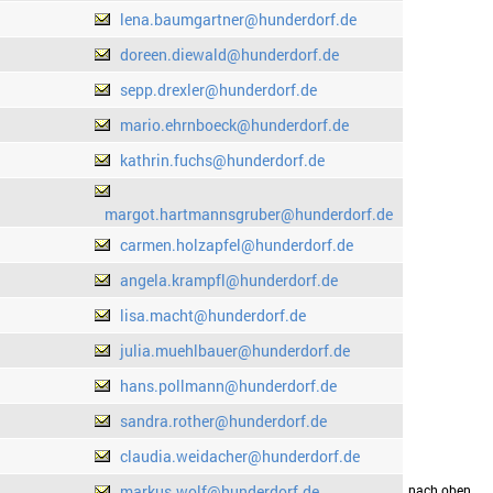
lena.baumgartner@hunderdorf.de
doreen.diewald@hunderdorf.de
sepp.drexler@hunderdorf.de
mario.ehrnboeck@hunderdorf.de
kathrin.fuchs@hunderdorf.de
margot.hartmannsgruber@hunderdorf.de
carmen.holzapfel@hunderdorf.de
angela.krampfl@hunderdorf.de
lisa.macht@hunderdorf.de
julia.muehlbauer@hunderdorf.de
hans.pollmann@hunderdorf.de
sandra.rother@hunderdorf.de
claudia.weidacher@hunderdorf.de
markus.wolf@hunderdorf.de
drucken
nach oben