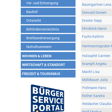
Ver- und Entsorgung
Baumgartner Lena
Bauhof
Diewald Doreen
Ortsrecht
Drexler Sepp
Ehrnböck Mario
Behördenverzeichnis
Fuchs Kathrin
Breitbandversorgung
Hartmannsgruber 
Notrufnummern
Holzapfel Carmen
WOHNEN & LEBEN
Krampfl Angela
WIRTSCHAFT & STANDORT
Macht Lisa
FREIZEIT & TOURISMUS
Mühlbauer Julia
Pollmann Hans
Rother Sandra
Weidacher Claudia
Wolf Markus