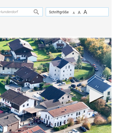
A
suchen
Schriftgröße
A
A