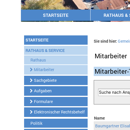
STARTSEITE
RATHAUS & 
STARTSEITE
Sie sind hier:
Gemei
RATHAUS & SERVICE
Mitarbeiter
Rathaus
Mitarbeiter
Mitarbeiter-
Sachgebiete
Aufgaben
Formulare
Elektronischer Rechtsbehelf
Name
Politik
Baumgartner Elisa