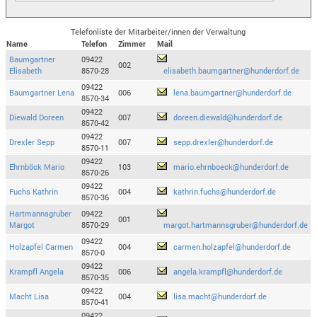
Telefonliste der Mitarbeiter/innen der Verwaltung
Name
Telefon
Zimmer
Mail
Baumgartner
09422
002
Elisabeth
8570-28
elisabeth.baumgartner@hunderdorf.de
09422
Baumgartner Lena
006
lena.baumgartner@hunderdorf.de
8570-34
09422
Diewald Doreen
007
doreen.diewald@hunderdorf.de
8570-42
09422
Drexler Sepp
007
sepp.drexler@hunderdorf.de
8570-11
09422
Ehrnböck Mario
103
mario.ehrnboeck@hunderdorf.de
8570-26
09422
Fuchs Kathrin
004
kathrin.fuchs@hunderdorf.de
8570-36
Hartmannsgruber
09422
001
Margot
8570-29
margot.hartmannsgruber@hunderdorf.de
09422
Holzapfel Carmen
004
carmen.holzapfel@hunderdorf.de
8570-0
09422
Krampfl Angela
006
angela.krampfl@hunderdorf.de
8570-35
09422
Macht Lisa
004
lisa.macht@hunderdorf.de
8570-41
09422