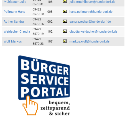
Mühlbauer Julia
103
julia.muehlbauer@hunderdorf.de
8570-31
09422
Pollmann Hans
003
hans.pollmann@hunderdorf.de
8570-10
09422
Rother Sandra
002
sandra.rother@hunderdorf.de
8570-16
09422
Weidacher Claudia
102
claudia.weidacher@hunderdorf.de
8570-19
09422
Wolf Markus
107
markus.wolf@hunderdorf.de
8570-23