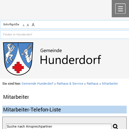
Zum Inhalt
,
zur Navigation
oder
zur Startseite
springen.
chließen
M
A
Schriftgröße
A
A
Sie sind hier:
Gemeinde Hunderdorf
>
Rathaus & Service
>
Rathaus
>
Mitarbeiter
Mitarbeiter
Mitarbeiter-Telefon-Liste