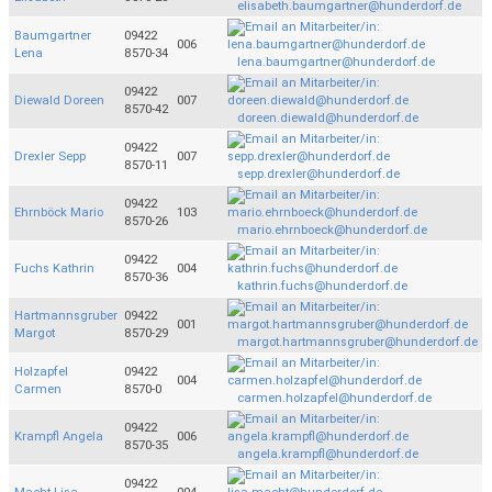
elisabeth.baumgartner@hunderdorf.de
Baumgartner
09422
006
Lena
8570-34
lena.baumgartner@hunderdorf.de
09422
Diewald Doreen
007
8570-42
doreen.diewald@hunderdorf.de
09422
Drexler Sepp
007
8570-11
sepp.drexler@hunderdorf.de
09422
Ehrnböck Mario
103
8570-26
mario.ehrnboeck@hunderdorf.de
09422
Fuchs Kathrin
004
8570-36
kathrin.fuchs@hunderdorf.de
Hartmannsgruber
09422
001
Margot
8570-29
margot.hartmannsgruber@hunderdorf.de
Holzapfel
09422
004
Carmen
8570-0
carmen.holzapfel@hunderdorf.de
09422
Krampfl Angela
006
8570-35
angela.krampfl@hunderdorf.de
09422