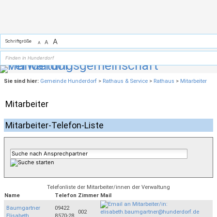
Zum Inhalt
,
zur Navigation
oder
zur Startseite
springen.
A
Schriftgröße
A
A
Sie sind hier:
Gemeinde Hunderdorf
>
Rathaus & Service
>
Rathaus
>
Mitarbeiter
Mitarbeiter
Mitarbeiter-Telefon-Liste
Telefonliste der Mitarbeiter/innen der Verwaltung
Name
Telefon
Zimmer
Mail
Baumgartner
09422
002
Elisabeth
8570-28