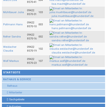
Macht Lisa
004
8570-41
lisa.macht@hunderdorf.de
09422
Mühlbauer Julia
103
8570-31
julia.muehlbauer@hunderdorf.de
09422
Pollmann Hans
003
8570-10
hans.pollmann@hunderdorf.de
09422
Rother Sandra
002
8570-16
sandra.rother@hunderdorf.de
Weidacher
09422
102
Claudia
8570-19
claudia.weidacher@hunderdorf.de
09422
Wolf Markus
107
8570-23
markus.wolf@hunderdorf.de
STARTSEITE
RATHAUS & SERVICE
Rathaus
Mitarbeiter
Sachgebiete
Aufgaben