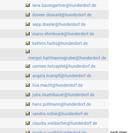
lena.baumgartner@hunderdorf.de
doreen.diewald@hunderdorf.de
sepp.drexler@hunderdorf.de
mario.ehrnboeck@hunderdorf.de
kathrin.fuchs@hunderdorf.de
margot.hartmannsgruber@hunderdorf.de
carmen.holzapfel@hunderdorf.de
angela.krampfl@hunderdorf.de
lisa.macht@hunderdorf.de
julia.muehlbauer@hunderdorf.de
hans.pollmann@hunderdorf.de
sandra.rother@hunderdorf.de
claudia.weidacher@hunderdorf.de
markus.wolf@hunderdorf.de
drucken
nach oben