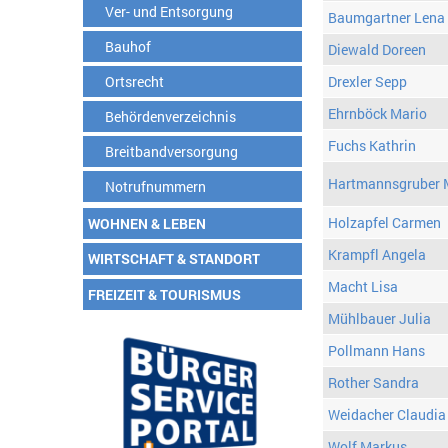
Ver- und Entsorgung
Baumgartner Lena
Bauhof
Diewald Doreen
Ortsrecht
Drexler Sepp
Ehrnböck Mario
Behördenverzeichnis
Fuchs Kathrin
Breitbandversorgung
Hartmannsgruber 
Notrufnummern
Holzapfel Carmen
WOHNEN & LEBEN
Krampfl Angela
WIRTSCHAFT & STANDORT
Macht Lisa
FREIZEIT & TOURISMUS
Mühlbauer Julia
Pollmann Hans
Rother Sandra
Weidacher Claudia
Wolf Markus