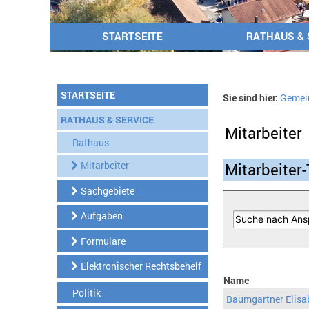
STARTSEITE
RATHAUS & 
STARTSEITE
Sie sind hier:
Gemei
RATHAUS & SERVICE
Mitarbeiter
Rathaus
Mitarbeiter
Mitarbeiter-
Sachgebiete
Aufgaben
Formulare
Elektronischer Rechtsbehelf
Name
Politik
Baumgartner Elisa