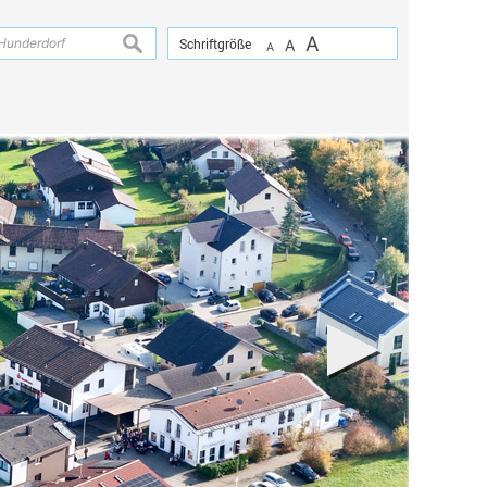
A
suchen
Schriftgröße
A
A