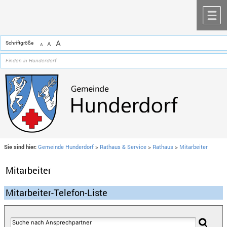
Zum Inhalt
,
zur Navigation
oder
zur Startseite
springen.
chließen
M
A
Schriftgröße
A
A
Sie sind hier:
Gemeinde Hunderdorf
>
Rathaus & Service
>
Rathaus
>
Mitarbeiter
Mitarbeiter
Mitarbeiter-Telefon-Liste