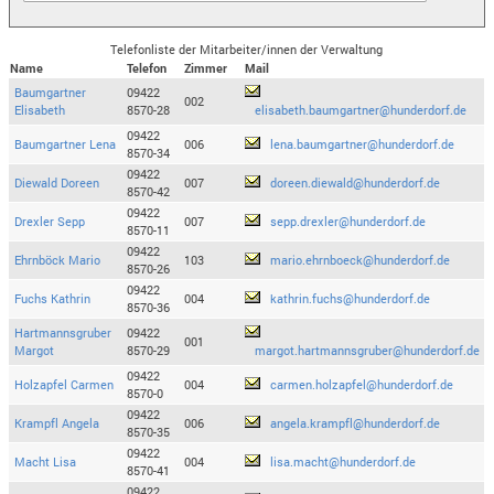
Telefonliste der Mitarbeiter/innen der Verwaltung
Name
Telefon
Zimmer
Mail
Baumgartner
09422
002
Elisabeth
8570-28
elisabeth.baumgartner@hunderdorf.de
09422
Baumgartner Lena
006
lena.baumgartner@hunderdorf.de
8570-34
09422
Diewald Doreen
007
doreen.diewald@hunderdorf.de
8570-42
09422
Drexler Sepp
007
sepp.drexler@hunderdorf.de
8570-11
09422
Ehrnböck Mario
103
mario.ehrnboeck@hunderdorf.de
8570-26
09422
Fuchs Kathrin
004
kathrin.fuchs@hunderdorf.de
8570-36
Hartmannsgruber
09422
001
Margot
8570-29
margot.hartmannsgruber@hunderdorf.de
09422
Holzapfel Carmen
004
carmen.holzapfel@hunderdorf.de
8570-0
09422
Krampfl Angela
006
angela.krampfl@hunderdorf.de
8570-35
09422
Macht Lisa
004
lisa.macht@hunderdorf.de
8570-41
09422