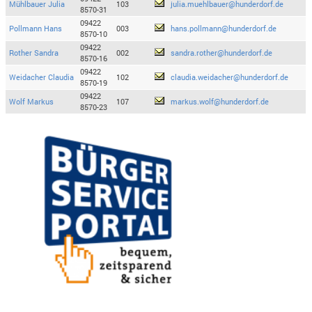
Mühlbauer Julia
103
julia.muehlbauer@hunderdorf.de
8570-31
09422
Pollmann Hans
003
hans.pollmann@hunderdorf.de
8570-10
09422
Rother Sandra
002
sandra.rother@hunderdorf.de
8570-16
09422
Weidacher Claudia
102
claudia.weidacher@hunderdorf.de
8570-19
09422
Wolf Markus
107
markus.wolf@hunderdorf.de
8570-23